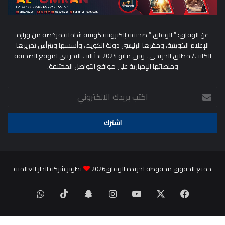
عن الوفاق: ” الوفاق ” صحيفة إلكترونية كويتية شاملة مرخصة من وزارة
الإعلام الكويتية، ومقرها الرئيسي دولة الكويت، وأسسها ويترأس تحريرها
الكاتب/ مطلق الحريجي ، وفي مايو 2024 بدأ البث التجريبي لموقع الصحيفة
ومنصاتها الإخبارية على مواقع التواصل المختلفة.
اكتب
بريدك
الالكتروني
جميع الحقوق محفوظة لجريدة الوفاق2026
تطوير شركة الدار العالمية
‫X
فيسبوك
‫YouTube
انستقرام
سناب
‫TikTok
واتساب
تشات