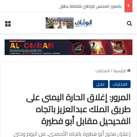
بالصور: المجلس الوطني للثقافة يطلق فعاليات «نادي المبدعين» للأطفال ضمن مهرجان «صيفي ثقافي 18»
بحث عن
الق
الرئيسية
/
المحليات
المحليات
عاجل
المرور: إغلاق الحارة اليمنى على
طريق الملك عبدالعزيز باتجاه
الفحيحيل مقابل أبو فطيرة
إغلاق مخرج أبو فطيرة باتجاه الأحمدي.. من اليوم وحتى