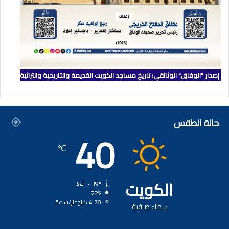
إصدار "الوفاق" الوثائقي: تاريخ مساجد الكويت القديمة والتاريخية والتراثية
حالة الطقس
40
℃
الكويت
44º - 39º
22%
4.78 كيلومتر/ساعة
سماء صافية