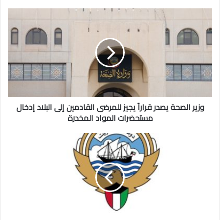
وزير
الصحة
يصدر
قراراً
يجيز
للمرضى
القادمين
إلى
البلاد
إدخال
وزير الصحة يصدر قراراً يجيز للمرضى القادمين إلى البلاد إدخال
مستحضرات
مستحضرات المواد المخدرة
المواد
المخدرة
الداخلية
تدشّن
خدمة
المركبات
لكبار
السن
وذوي
الاحتياجات