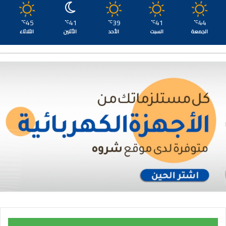
45
41
39
41
44
℃
℃
℃
℃
℃
الجمعة
السبت
الأحد
الأثنين
الثلاثاء