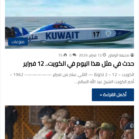
منوعات
صحيفة الوفاق
12 فبراير، 2026
0
15
حدث في مثل هذا اليوم في الكويت.. 12 فبراير
الكويت – 12 – 2 (كونا) — الثاني عشر من فبراير —————– 1962 –
أمير الكويت الشيخ عبد الله السالم…
أكمل القراءة »