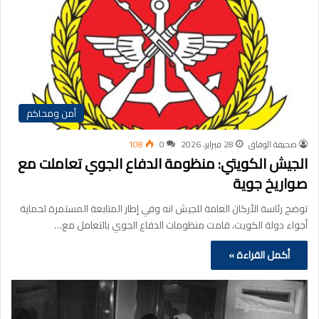
أمن ومحاكم
صحيفة الوفاق
28 فبراير، 2026
0
108
الجيش الكويتي: منظومة الدفاع الجوي تعاملت مع
صواريخ جوية
ﺗﻮﺿﺢ رﺋﺎﺳﺔ اﻷرﻛﺎن اﻟﻌﺎﻣﺔ ﻟﻠﺠﯿﺶ انه وﻓﻲ إطﺎر اﻟﻤﺘﺎﺑﻌﺔ اﻟﻤﺴﺘﻤﺮة ﻟﺤﻤﺎﯾﺔ
أﺟﻮاء دوﻟﺔ اﻟﻜﻮﯾﺖ، ﻗﺎﻣﺖ ﻣﻨﻈﻮﻣﺎت اﻟﺪﻓﺎع اﻟﺠﻮي ﺑﺎﻟﺘﻌﺎﻣﻞ ﻣﻊ…
أكمل القراءة »