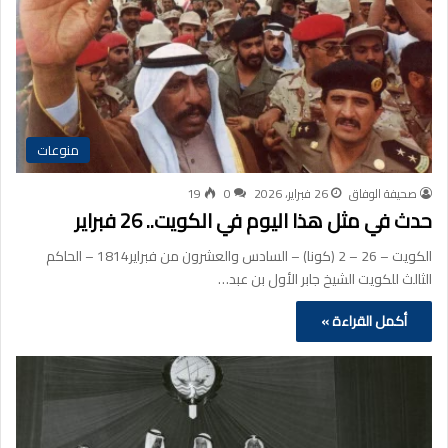
منوعات
صحيفة الوفاق
26 فبراير، 2026
0
19
حدث في مثل هذا اليوم في الكويت.. 26 فبراير
الكويت – 26 – 2 (كونا) – السادس والعشرون من فبراير1814 – الحاكم
الثالث للكويت الشيخ جابر الأول بن عبد…
أكمل القراءة »