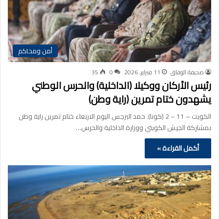
أمن ومحاكم
صحيفة الوفاق
11 فبراير، 2026
0
35
رئيس الأركان ووكيلا (الداخلية) والحرس الوطني
يشهدون ختام تمرين (راية وطن)
الكويت – 11 – 2 (كونا). حمد البرجس اليوم الاربعاء ختام تمرين راية وطن
بمشاركة الجيش الكويتي ووزارة الداخلية والحرس…
أكمل القراءة »