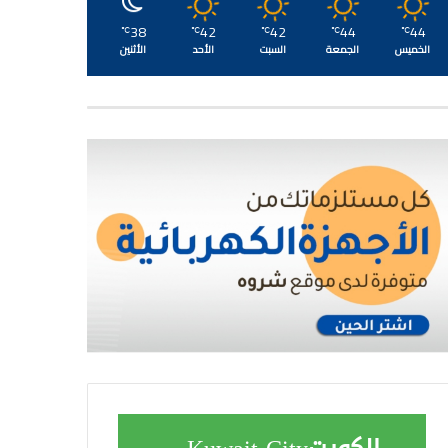
38
42
42
44
44
℃
℃
℃
℃
℃
الخميس
الجمعة
السبت
الأحد
الأثنين