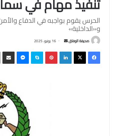
تنفيذ مهام في سماء
الحرس يقوم بواجبه في الدفاع والأمن 
و«الداخلية»
أرسل
صحيفة الوفاق
16 يونيو، 2025
بريدا
فيسبوك
‫X
لينكدإن
بينتيريست
سكايب
ماسنجر
مشاركة
إلكترونيا