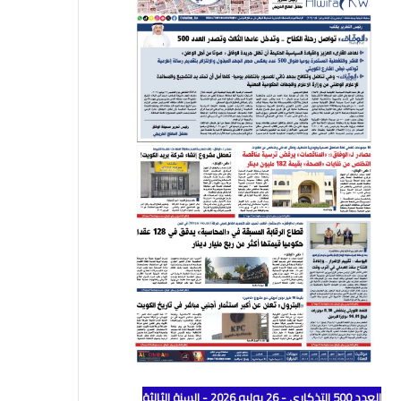
العدد 500 التذكاري - 26 يوليو 2026 - السنة الثالثة