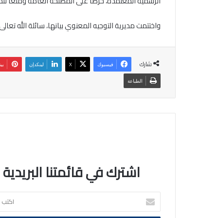
الرسمية المعتمدة، حرصاً على المصلحة العامة ومنعاً لتد
واختتمت مديرية التوجيه المعنوي بيانها، سائلة الله تعا
شارك
فيسبوك
‫X
لينكدإن
بي
الطباعة
اشترك في قائمتنا البريدية
اكتب
بريدك
الالكتروني