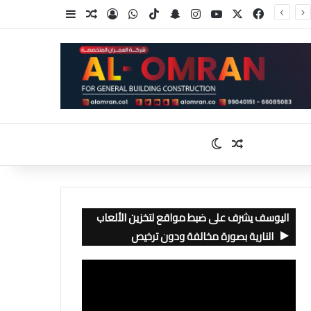
‫X
فيسبوك
‫YouTube
انستقرام
سناب تشات
‫TikTok
واتساب
تسجيل الدخول
مقال عشوائي
إضافة عمود جا
مقال عشوائي
الوضع المظلم
اليوسف يشرف على ضبط مواقع لتخزين الألعاب
النارية بصورة مخالفة ودون ترخيص
مشغل
الفيديو