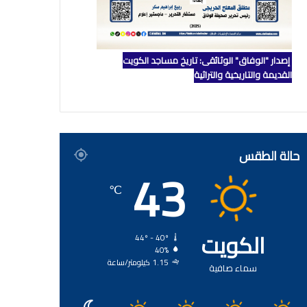
إصدار "الوفاق" الوثائقي: تاريخ مساجد الكويت
القديمة والتاريخية والتراثية
حالة الطقس
43
℃
الكويت
44º - 40º
40%
1.15 كيلومتر/ساعة
سماء صافية