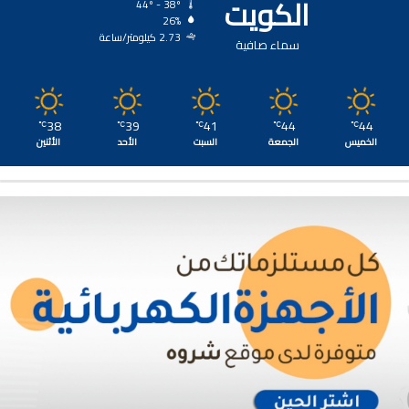
الكويت
44º - 38º
26%
2.73 كيلومتر/ساعة
سماء صافية
38
39
41
44
44
℃
℃
℃
℃
℃
الخميس
الجمعة
السبت
الأحد
الأثنين