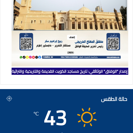
إصدار "الوفاق" الوثائقي: تاريخ مساجد الكويت القديمة والتاريخية والتراثية
حالة الطقس
43
℃