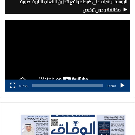
اليوسف يشرف على ضبط مواقع لتخزين الألعاب النارية بصورة
مخالفة ودون ترخيص
مشغل
الفيديو
01:38
00:00