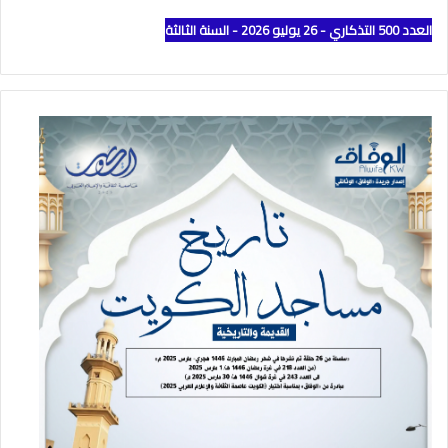
العدد 500 التذكاري - 26 يوليو 2026 - السنة الثالثة