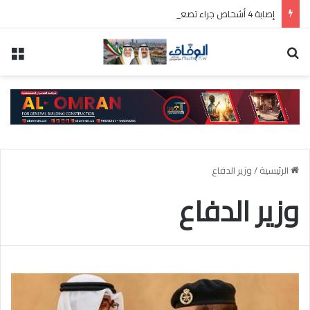
إصابة 4 أشخاص جراء تصعيد قوات الاحتلال الإسرائيلي اعتداءاتها على «قضاء صور» جنوب لبنان
بحث عن
الق
الرئيسية
/
⁧‫وزير الدفاع
⁧‫وزير الدفاع