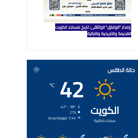
إصدار "الوفاق" الوثائقي: تاريخ مساجد الكويت
القديمة والتاريخية والتراثية
حالة الطقس
42
℃
الكويت
42º - 38º
21%
3.44 كيلومتر/ساعة
سماء صافية