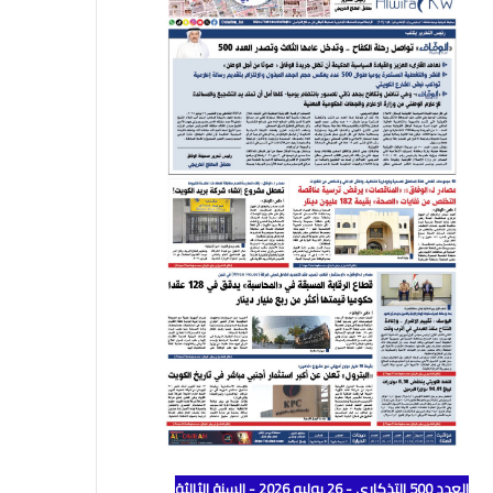
العدد 500 التذكاري - 26 يوليو 2026 - السنة الثالثة