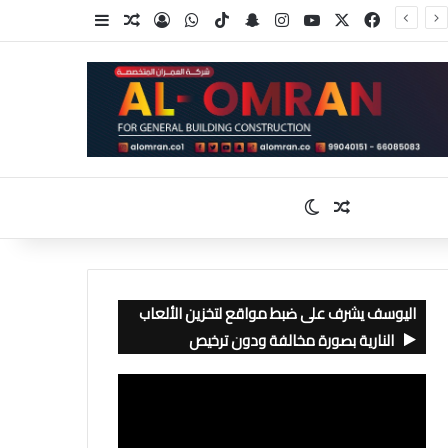
‫X
فيسبوك
‫YouTube
انستقرام
سناب تشات
‫TikTok
واتساب
تسجيل الدخول
مقال عشوائي
إضافة عمود جا
مقال عشوائي
الوضع المظلم
اليوسف يشرف على ضبط مواقع لتخزين الألعاب
النارية بصورة مخالفة ودون ترخيص
مشغل
الفيديو