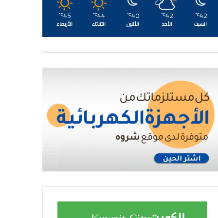
45
44
40
42
42
℃
℃
℃
℃
℃
السبت
الأحد
الأثنين
الثلاثاء
الأربعاء