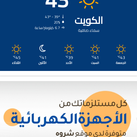
الكويت
43º - 39º
20%
6.7 كيلومتر/ساعة
سماء صافية
45
41
39
41
43
℃
℃
℃
℃
℃
الجمعة
السبت
الأحد
الأثنين
الثلاثاء