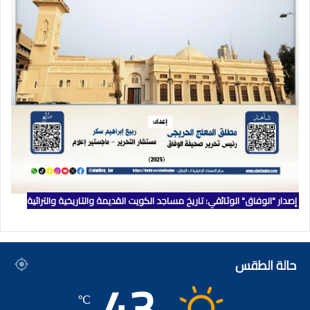
إصدار "الوفاق" الوثائقي: تاريخ مساجد الكويت القديمة والتاريخية والتراثية
حالة الطقس
43
℃