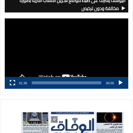
اليوسف يشرف على ضبط مواقع لتخزين الألعاب النارية بصورة
مخالفة ودون ترخيص
مشغل
الفيديو
01:38
00:00