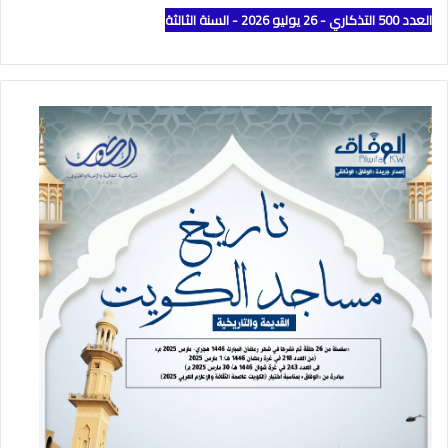
العدد 500 التذكاري - 26 يوليو 2026 - السنة الثالثة