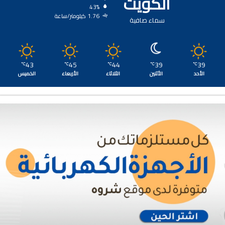
الكويت
43%
1.76 كيلومتر/ساعة
سماء صافية
43
45
44
39
39
℃
℃
℃
℃
℃
الأحد
الأثنين
الثلاثاء
الأربعاء
الخميس