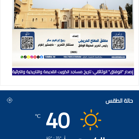
إصدار "الوفاق" الوثائقي: تاريخ مساجد الكويت القديمة والتاريخية والتراثية
حالة الطقس
40
℃
40º - 35º