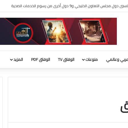
لثقافة يطلق فعاليات «نادي المبدعين» للأطفال ضمن مهرجان «صيفي ثقافي 18»
ربي وعالمي
منوعات
الوفاق TV
الوفاق PDF
المزيد
ق