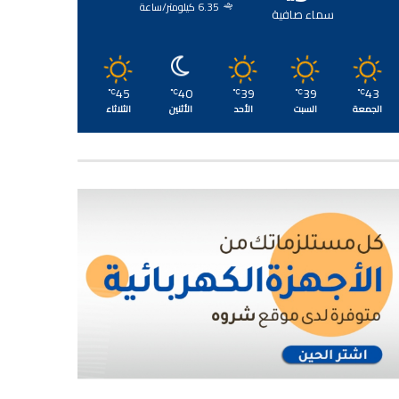
6.35 كيلومتر/ساعة
سماء صافية
45
40
39
39
43
℃
℃
℃
℃
℃
الجمعة
السبت
الأحد
الأثنين
الثلاثاء