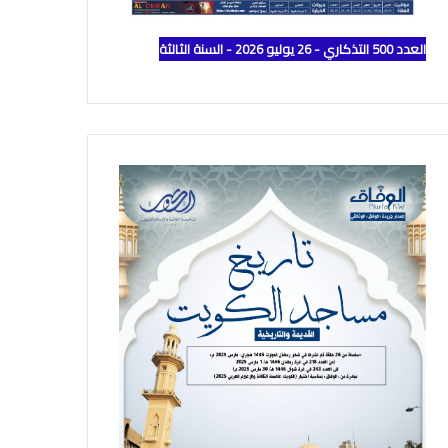
العدد 500 التذكاري - 26 يوليو 2026 - السنة الثالثة