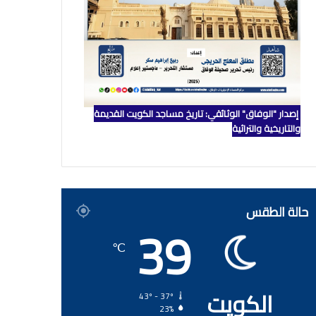
إصدار "الوفاق" الوثائقي: تاريخ مساجد الكويت القديمة
والتاريخية والتراثية
حالة الطقس
39
℃
الكويت
43º - 37º
23%