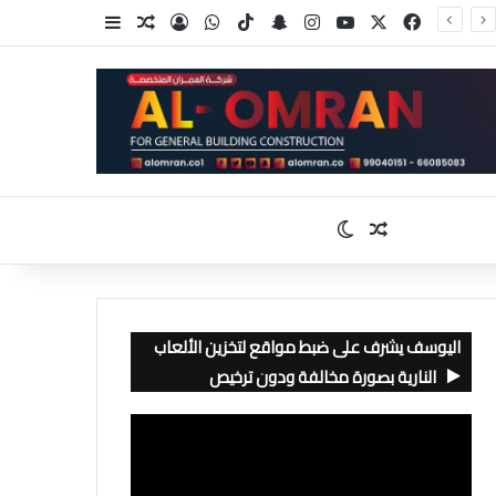
‫X
فيسبوك
‫YouTube
انستقرام
سناب تشات
‫TikTok
واتساب
تسجيل الدخول
مقال عشوائي
إضافة عمود جا
مقال عشوائي
الوضع المظلم
اليوسف يشرف على ضبط مواقع لتخزين الألعاب
النارية بصورة مخالفة ودون ترخيص
مشغل
الفيديو