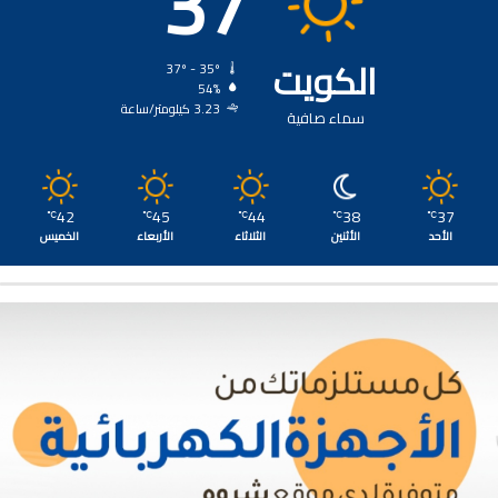
37
الكويت
37º - 35º
54%
3.23 كيلومتر/ساعة
سماء صافية
42
45
44
38
37
℃
℃
℃
℃
℃
الأحد
الأثنين
الثلاثاء
الأربعاء
الخميس