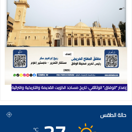
إصدار "الوفاق" الوثائقي: تاريخ مساجد الكويت القديمة والتاريخية والتراثية
حالة الطقس
℃