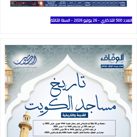
العدد 500 التذكاري - 26 يوليو 2026 - السنة الثالثة