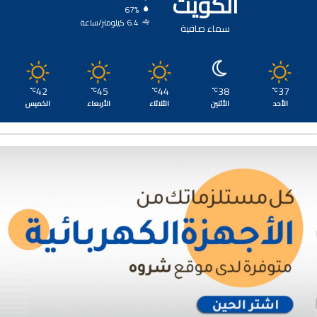
الكويت
67%
6.4 كيلومتر/ساعة
سماء صافية
42
45
44
38
37
℃
℃
℃
℃
℃
الأحد
الأثنين
الثلاثاء
الأربعاء
الخميس