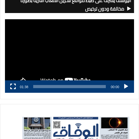
اليوسف يشرف على ضبط مواقع لتخزين الألعاب النارية بصورة
مخالفة ودون ترخيص
مشغل
الفيديو
01:38
00:00