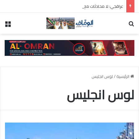
عراقجي: لا محادثات مع أمريكا ما دامت تنتهك الاتفاق المؤقت
بحث عن
الق
الرئيسية
/
لوس انجليس
لوس انجليس