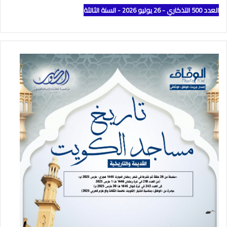
العدد 500 التذكاري - 26 يوليو 2026 - السنة الثالثة