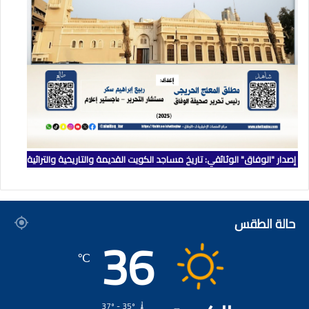
إصدار "الوفاق" الوثائقي: تاريخ مساجد الكويت القديمة والتاريخية والتراثية
حالة الطقس
36
℃
37º - 35º