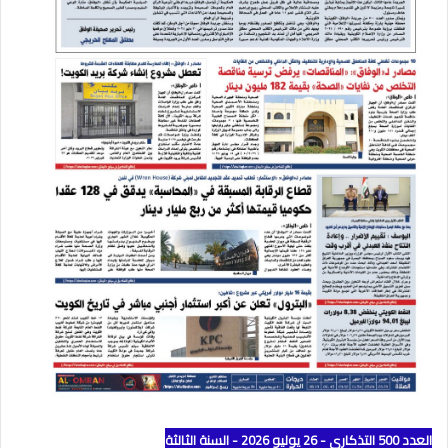
العدد 500 التذكاري - 26 يوليو 2026 - السنة الثالثة