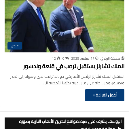
عاجل
صحيفة الوفاق
17 سبتمبر، 2025
0
12
الملك تشارلز يستقبل ترمب في قلعة وندسور
استقبل الملك تشارلز الرئيس الأميركي دونالد ترامب لدى وصوله إلى قصر
وندسور، ومن رحلة على متن عربة تجرّها الأحصنة الى…
أكمل القراءة »
اليوسف يشرف على ضبط مواقع لتخزين الألعاب النارية بصورة