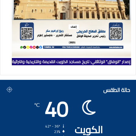
إصدار "الوفاق" الوثائقي: تاريخ مساجد الكويت القديمة والتاريخية والتراثية
حالة الطقس
40
℃
الكويت
42º - 36º
23%