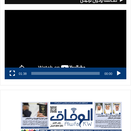
مخالفة ودون ترخيص
مشغل
الفيديو
01:38
00:00