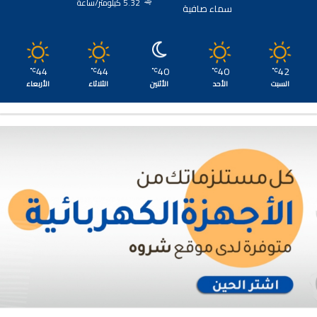
5.32 كيلومتر/ساعة
سماء صافية
44
44
40
40
42
℃
℃
℃
℃
℃
السبت
الأحد
الأثنين
الثلاثاء
الأربعاء