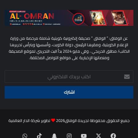
عن الوفاق: ” الوفاق ” صحيفة إلكترونية كويتية شاملة مرخصة من وزارة
الإعلام الكويتية، ومقرها الرئيسي دولة الكويت، وأسسها ويترأس تحريرها
الكاتب/ مطلق الحريجي ، وفي مايو 2024 بدأ البث التجريبي لموقع الصحيفة
ومنصاتها الإخبارية على مواقع التواصل المختلفة.
اكتب
بريدك
الالكتروني
جميع الحقوق محفوظة لجريدة الوفاق2026
تطوير شركة الدار العالمية
‫X
فيسبوك
‫YouTube
انستقرام
سناب
‫TikTok
واتساب