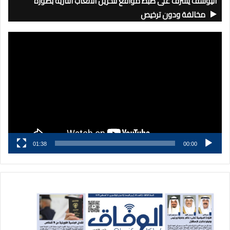
اليوسف يشرف على ضبط مواقع لتخزين الألعاب النارية بصورة
مخالفة ودون ترخيص
مشغل
الفيديو
01:38
00:00