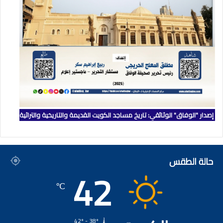
إصدار "الوفاق" الوثائقي: تاريخ مساجد الكويت القديمة والتاريخية والتراثية
حالة الطقس
42
℃
42º - 38º