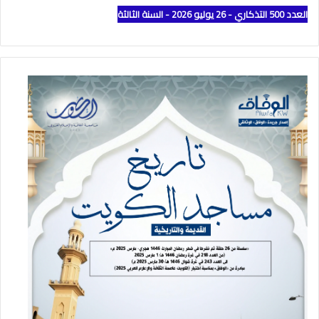
العدد 500 التذكاري - 26 يوليو 2026 - السنة الثالثة