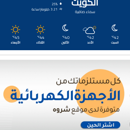
الكويت
25%
3.21 كيلومتر/ساعة
سماء صافية
45
44
40
42
42
℃
℃
℃
℃
℃
السبت
الأحد
الأثنين
الثلاثاء
الأربعاء