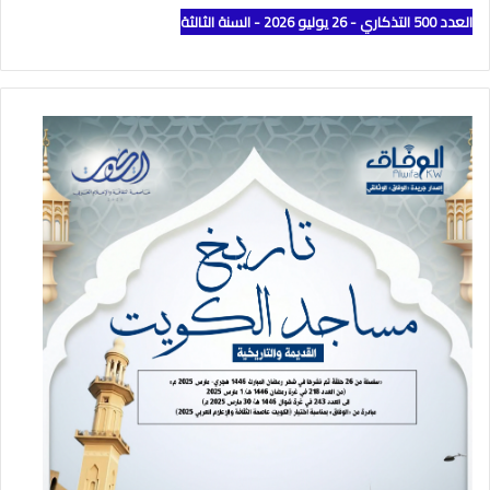
العدد 500 التذكاري - 26 يوليو 2026 - السنة الثالثة