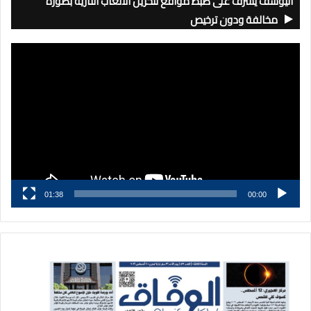
اليوسف يشرف على ضبط مواقع لتخزين الألعاب النارية بصورة
مخالفة ودون ترخيص
مشغل
الفيديو
01:38
00:00