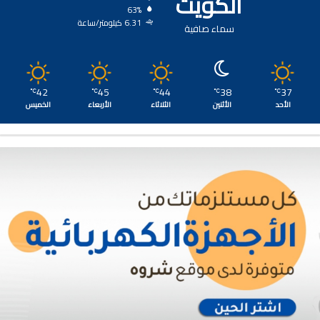
الكويت
63%
6.31 كيلومتر/ساعة
سماء صافية
42
45
44
38
37
℃
℃
℃
℃
℃
الأحد
الأثنين
الثلاثاء
الأربعاء
الخميس