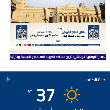
إصدار "الوفاق" الوثائقي: تاريخ مساجد الكويت القديمة والتاريخية والتراثية
حالة الطقس
37
℃
37º - 35º