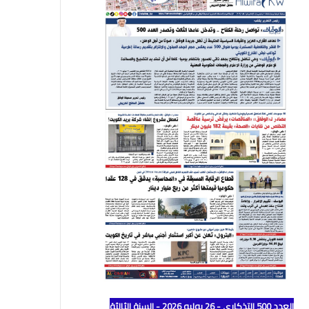
العدد 500 التذكاري - 26 يوليو 2026 - السنة الثالثة