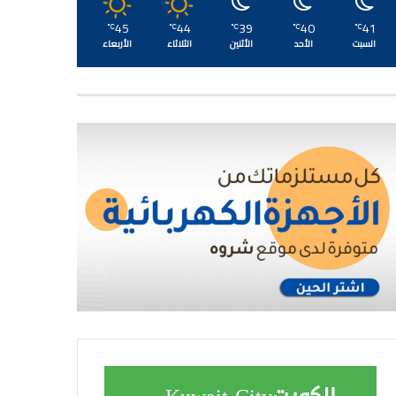
45
44
39
40
41
℃
℃
℃
℃
℃
السبت
الأحد
الأثنين
الثلاثاء
الأربعاء