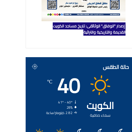
إصدار "الوفاق" الوثائقي: تاريخ مساجد الكويت
القديمة والتاريخية والتراثية
حالة الطقس
40
℃
الكويت
41º - 40º
28%
2.82 كيلومتر/ساعة
سماء صافية