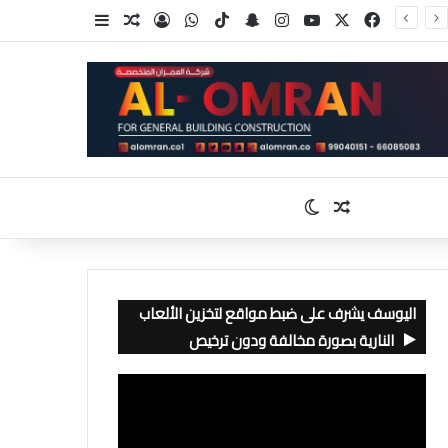
‫X
فيسبوك
‫YouTube
انستقرام
سناب تشات
‫TikTok
واتساب
تسجيل الدخول
مقال عشوائي
إضافة عمود جا
مقال عشوائي
الوضع المظلم
اليوسف يشرف على ضبط مواقع لتخزين الألعاب
النارية بصورة مخالفة ودون ترخيص
مشغل
الفيديو