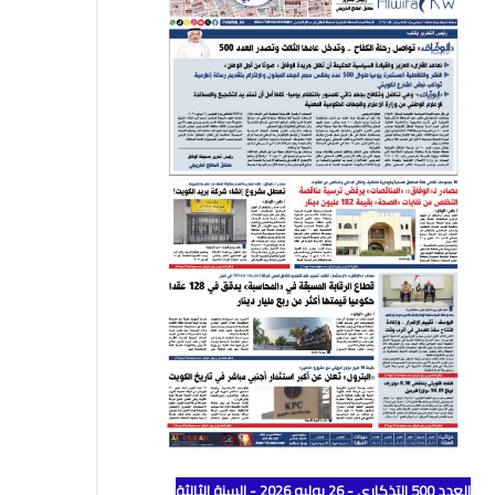
العدد 500 التذكاري - 26 يوليو 2026 - السنة الثالثة