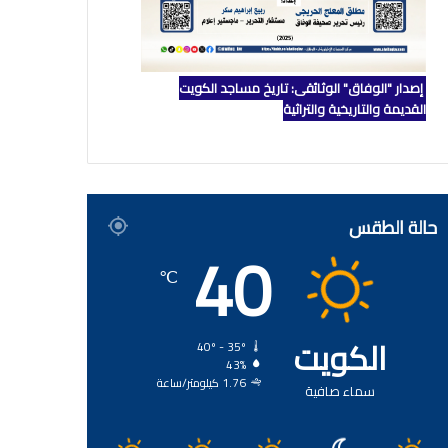
إصدار "الوفاق" الوثائقي: تاريخ مساجد الكويت
القديمة والتاريخية والتراثية
حالة الطقس
40
℃
الكويت
40º - 35º
43%
1.76 كيلومتر/ساعة
سماء صافية