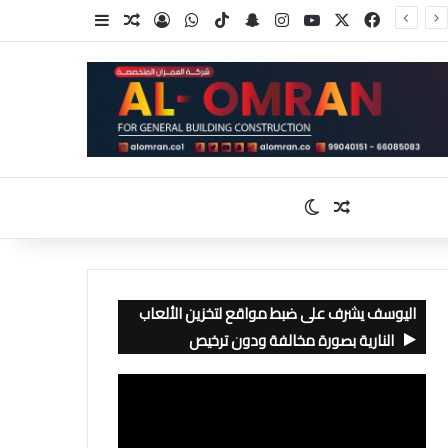
‫X
فيسبوك
‫YouTube
انستقرام
سناب تشات
‫TikTok
واتساب
تسجيل الدخول
مقال عشوائي
إضافة عمود جا
مقال عشوائي
الوضع المظلم
اليوسف يشرف على ضبط مواقع لتخزين الألعاب
النارية بصورة مخالفة ودون ترخيص
مشغل
الفيديو