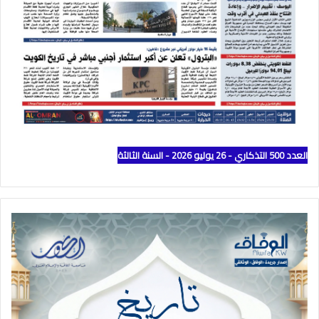
العدد 500 التذكاري - 26 يوليو 2026 - السنة الثالثة