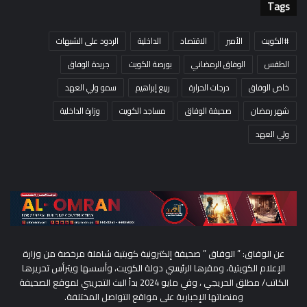
Tags
#الكويت
الأمير
الاقتصاد
الداخلية
الردود على الشبهات
الطقس
الوفاق الرمضاني
بورصة الكويت
جريدة الوفاق
خاص الوفاق
درجات الحرارة
ربيع إبراهيم
سمو ولي العهد
شهر رمضان
صحيفة الوفاق
مساجد الكويت
وزارة الداخلية
ولي العهد
عن الوفاق: ” الوفاق ” صحيفة إلكترونية كويتية شاملة مرخصة من وزارة
الإعلام الكويتية، ومقرها الرئيسي دولة الكويت، وأسسها ويترأس تحريرها
الكاتب/ مطلق الحريجي ، وفي مايو 2024 بدأ البث التجريبي لموقع الصحيفة
ومنصاتها الإخبارية على مواقع التواصل المختلفة.