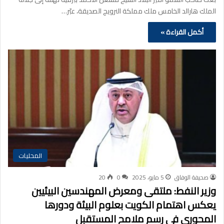
الملك هارالد الخامس ملك مملكة النرويج الصديقة، عبّر…
أكمل القراءة »
المحليات
صحيفة الوفاق
5 مايو، 2025
0
20
وزير النفط: ملتقى ومعرض المهندسين البيئيين
يعكس اهتمام الكويت بعلوم البيئة ودورها
المحوري في رسم ملامح المستقبل