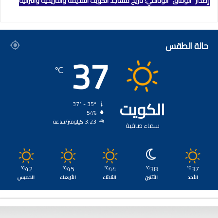
إصدار "الوفاق" الوثائقي: تاريخ مساجد الكويت القديمة والتاريخية والتراثية
حالة الطقس
37
℃
الكويت
37º - 35º
54%
3.23 كيلومتر/ساعة
سماء صافية
42
45
44
38
37
℃
℃
℃
℃
℃
الأحد
الأثنين
الثلاثاء
الأربعاء
الخميس