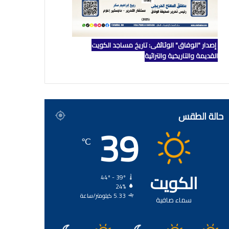
إصدار "الوفاق" الوثائقي: تاريخ مساجد الكويت
القديمة والتاريخية والتراثية
حالة الطقس
39
℃
الكويت
44º - 39º
24%
5.33 كيلومتر/ساعة
سماء صافية