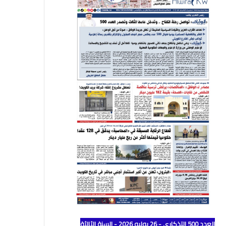
العدد 500 التذكاري - 26 يوليو 2026 - السنة الثالثة