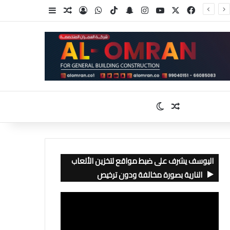
‫X
فيسبوك
‫YouTube
انستقرام
سناب تشات
‫TikTok
واتساب
تسجيل الدخول
مقال عشوائي
إضافة عمود جا
مقال عشوائي
الوضع المظلم
اليوسف يشرف على ضبط مواقع لتخزين الألعاب
النارية بصورة مخالفة ودون ترخيص
مشغل
الفيديو