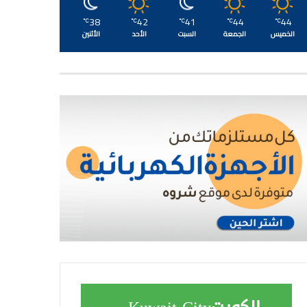
38
42
41
44
44
℃
℃
℃
℃
℃
الخميس
الجمعة
السبت
الأحد
الأثنين