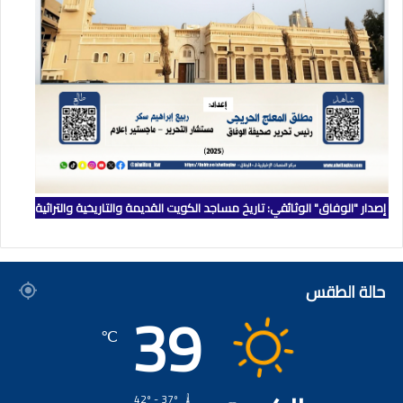
إصدار "الوفاق" الوثائقي: تاريخ مساجد الكويت القديمة والتاريخية والتراثية
حالة الطقس
39
℃
42º - 37º