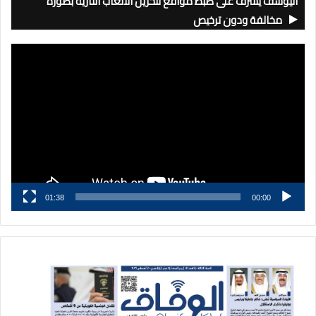
اليوسف يشرف على ضبط مواقع لتخزين الألعاب النارية بصورة
مخالفة ودون ترخيص
مشغل
الفيديو
01:38
00:00