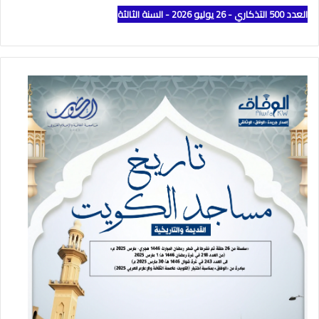
العدد 500 التذكاري - 26 يوليو 2026 - السنة الثالثة