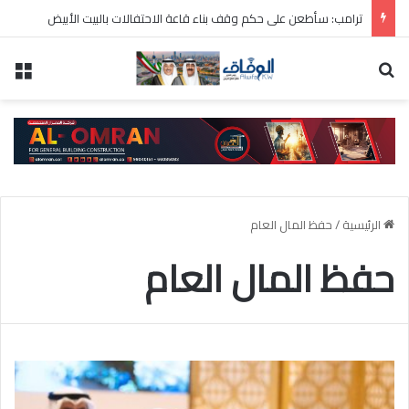
ترامب: سأطعن على حكم وقف بناء قاعة الاحتفالات بالبيت الأبيض
بحث عن
الق
الرئيسية
/
حفظ المال العام
حفظ المال العام