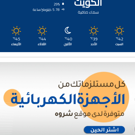
الكويت
29%
5.78 كيلومتر/ساعة
سماء صافية
45
44
40
39
42
℃
℃
℃
℃
℃
السبت
الأحد
الأثنين
الثلاثاء
الأربعاء