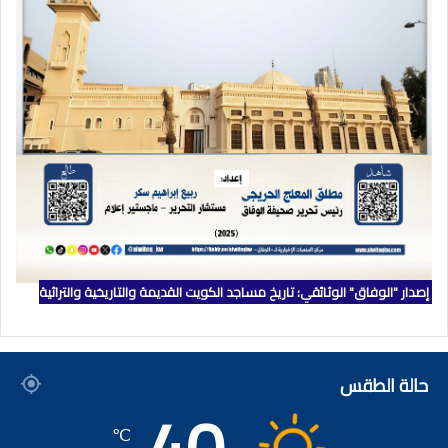
إصدار "الوفاق" الوثائقي: تاريخ مساجد الكويت القديمة والتاريخية والتراثية
حالة الطقس
℃