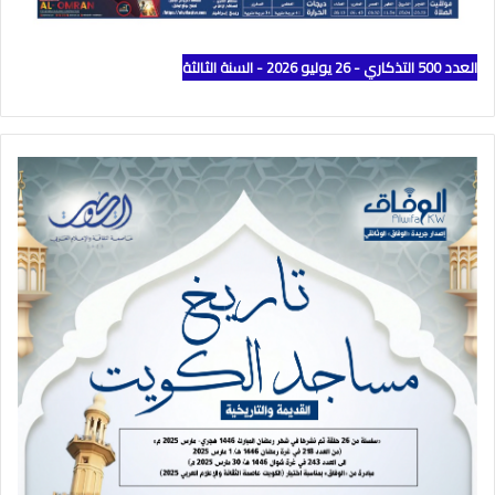
العدد 500 التذكاري - 26 يوليو 2026 - السنة الثالثة