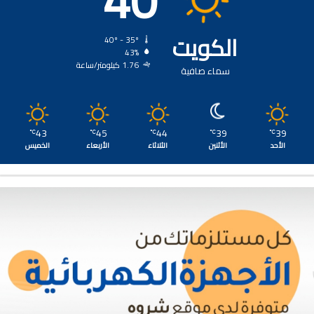
40
الكويت
40º - 35º
43%
1.76 كيلومتر/ساعة
سماء صافية
43
45
44
39
39
℃
℃
℃
℃
℃
الأحد
الأثنين
الثلاثاء
الأربعاء
الخميس