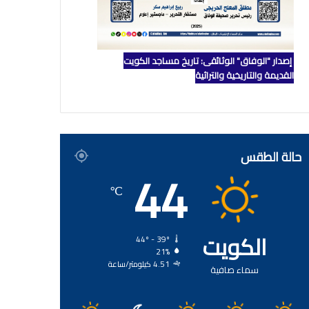
إصدار "الوفاق" الوثائقي: تاريخ مساجد الكويت
القديمة والتاريخية والتراثية
حالة الطقس
44
℃
الكويت
44º - 39º
21%
4.51 كيلومتر/ساعة
سماء صافية