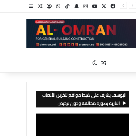
‫X
فيسبوك
‫YouTube
انستقرام
سناب تشات
‫TikTok
واتساب
تسجيل الدخول
مقال عشوائي
إضافة عمود جا
مقال عشوائي
الوضع المظلم
اليوسف يشرف على ضبط مواقع لتخزين الألعاب
النارية بصورة مخالفة ودون ترخيص
مشغل
الفيديو