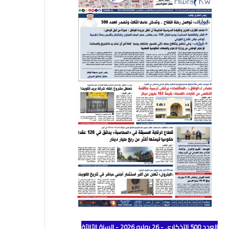
العدد 500 التذكاري - 26 يوليو 2026 - السنة الثالثة