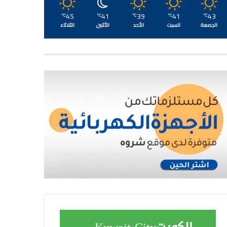
45
41
39
41
43
℃
℃
℃
℃
℃
الجمعة
السبت
الأحد
الأثنين
الثلاثاء