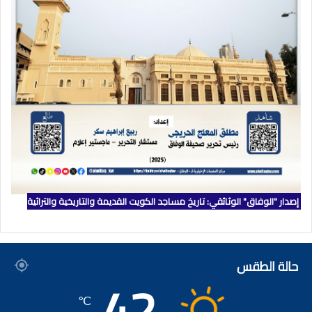
إصدار "الوفاق" الوثائقي: تاريخ مساجد الكويت القديمة والتاريخية والتراثية
حالة الطقس
42
℃