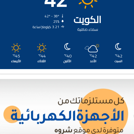
الكويت
42º - 38º
25%
3.21 كيلومتر/ساعة
سماء صافية
45
44
40
42
42
℃
℃
℃
℃
℃
السبت
الأحد
الأثنين
الثلاثاء
الأربعاء