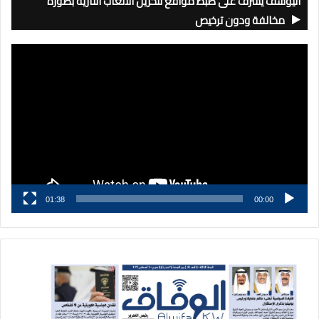
اليوسف يشرف على ضبط مواقع لتخزين الألعاب النارية بصورة
مخالفة ودون ترخيص
مشغل
الفيديو
01:38
00:00