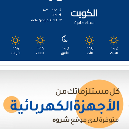
الكويت
42º - 36º
26%
6.18 كيلومتر/ساعة
سماء صافية
44
44
40
40
42
℃
℃
℃
℃
℃
السبت
الأحد
الأثنين
الثلاثاء
الأربعاء