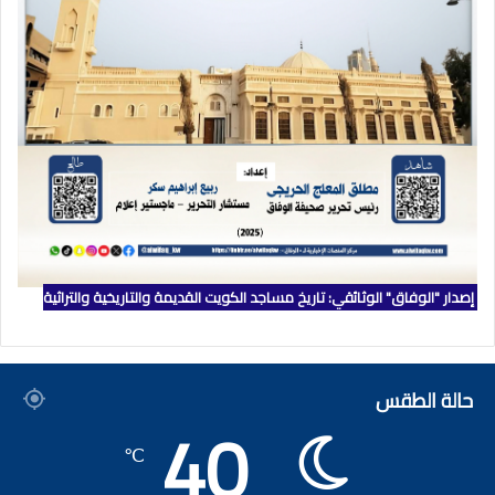
إصدار "الوفاق" الوثائقي: تاريخ مساجد الكويت القديمة والتاريخية والتراثية
حالة الطقس
40
℃