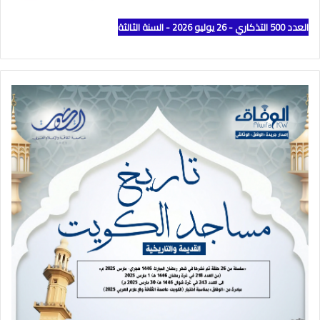
العدد 500 التذكاري - 26 يوليو 2026 - السنة الثالثة