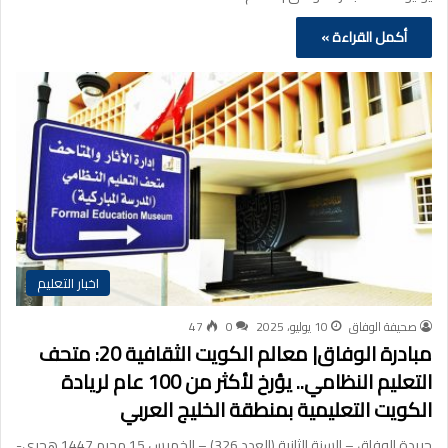
أكمل القراءة »
اخبار التعليم
صحيفة الوفاق
10 يوليو، 2025
0
47
مبادرة الوفاق| معالم الكويت الثقافية 20: متحف
التعليم النظامي.. يؤرخ لأكثر من 100 عام لريادة
الكويت التعليمية بمنطقة الخليج العربي
جريدة الوفاق – السنة الثانية (العدد 326) – الخميس 15 محرم 1447 هجري-