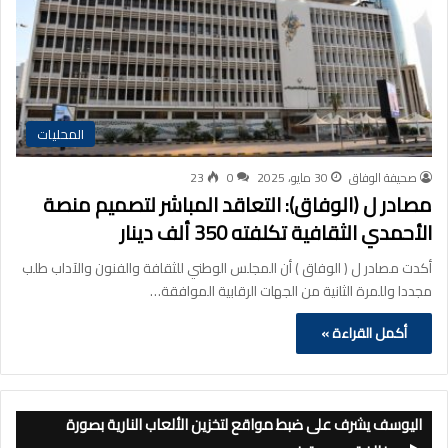
المحليات
صحيفة الوفاق
30 مايو، 2025
0
23
مصادر ل (الوفاق): التعاقد المباشر لتصميم منصة
الأحمدي الثقافية تكلفته 350 ألف دينار
أكدت مصادر ل ( الوفاق ) أن المجلس الوطني للثقافة والفنون والآداب طلب
مجددا وللمرة الثانية من الجهات الرقابية الموافقة…
أكمل القراءة »
اليوسف يشرف على ضبط مواقع لتخزين الألعاب النارية بصورة