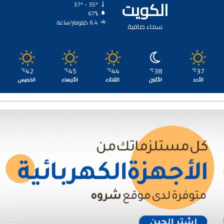
الكويت
37º - 35º
67%
6.4 كيلومتر/ساعة
سماء صافية
42
45
44
38
37
℃
℃
℃
℃
℃
الأحد
الأثنين
الثلاثاء
الأربعاء
الخميس