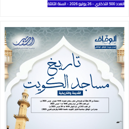
العدد 500 التذكاري - 26 يوليو 2026 - السنة الثالثة