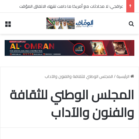
البنتاغون يمهل شركات السلاح 21 يوماً لتسريع الإنتاج وسط تراجع المخزونات
بحث عن
الق
الرئيسية
/
المجلس الوطني للثقافة والفنون والآداب
المجلس الوطني للثقافة
والفنون والآداب