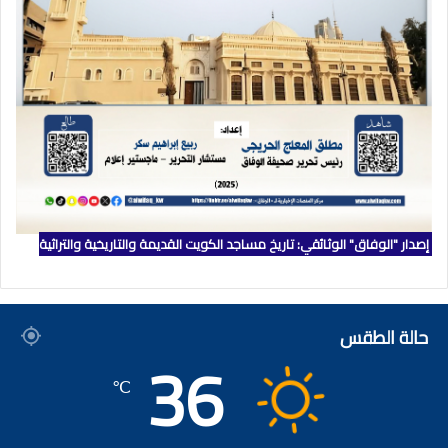
إصدار "الوفاق" الوثائقي: تاريخ مساجد الكويت القديمة والتاريخية والتراثية
حالة الطقس
36
℃