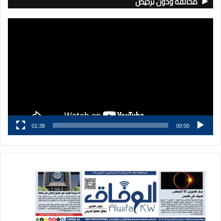
مخالفة ودون ترخيص
مشغل
الفيديو
01:38
00:00