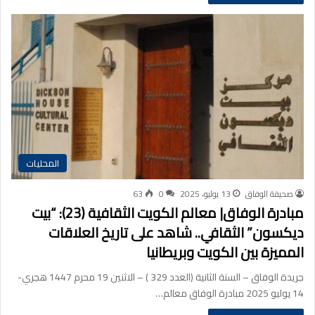
المحليات
صحيفة الوفاق
13 يوليو، 2025
0
63
مبادرة الوفاق| معالم الكويت الثقافية (23): “بيت
ديكسون” الثقافي.. شاهد على تاريخ العلاقات
المميزة بين الكويت وبريطانيا
جريدة الوفاق – السنة الثانية (العدد 329 ) – الاثنين 19 محرم 1447 هجري-
14 يوليو 2025 مبادرة الوفاق معالم…