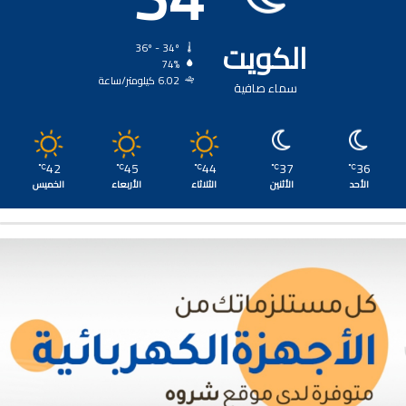
الكويت
36º - 34º
74%
6.02 كيلومتر/ساعة
سماء صافية
42
45
44
37
36
℃
℃
℃
℃
℃
الأحد
الأثنين
الثلاثاء
الأربعاء
الخميس