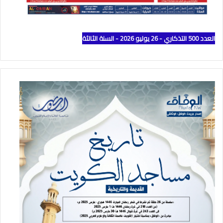
العدد 500 التذكاري - 26 يوليو 2026 - السنة الثالثة