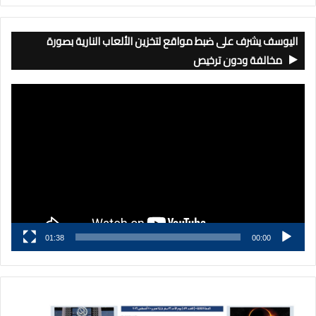
اليوسف يشرف على ضبط مواقع لتخزين الألعاب النارية بصورة
مخالفة ودون ترخيص
مشغل
الفيديو
01:38
00:00