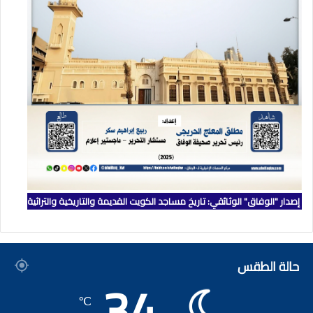
إصدار "الوفاق" الوثائقي: تاريخ مساجد الكويت القديمة والتاريخية والتراثية
حالة الطقس
34
℃