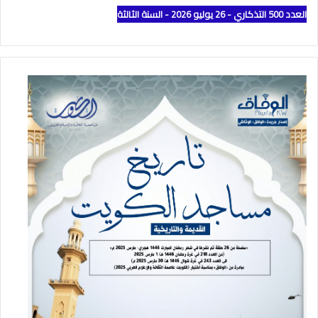
العدد 500 التذكاري - 26 يوليو 2026 - السنة الثالثة