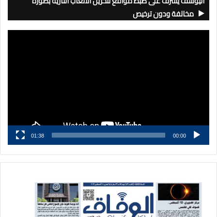
اليوسف يشرف على ضبط مواقع لتخزين الألعاب النارية بصورة
مخالفة ودون ترخيص
مشغل
الفيديو
01:38
00:00