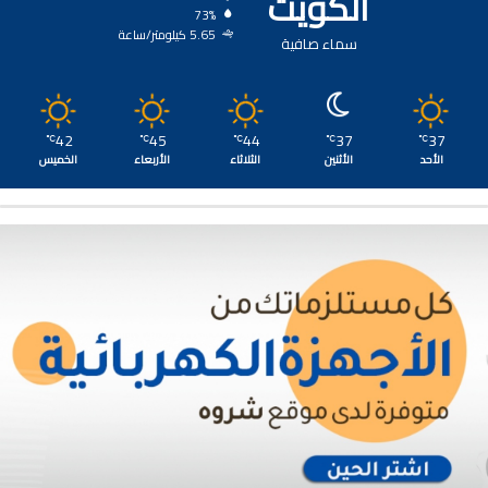
الكويت
73%
5.65 كيلومتر/ساعة
سماء صافية
42
45
44
37
37
℃
℃
℃
℃
℃
الأحد
الأثنين
الثلاثاء
الأربعاء
الخميس