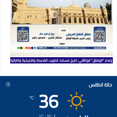
إصدار "الوفاق" الوثائقي: تاريخ مساجد الكويت القديمة والتاريخية والتراثية
حالة الطقس
36
℃
37º - 35º