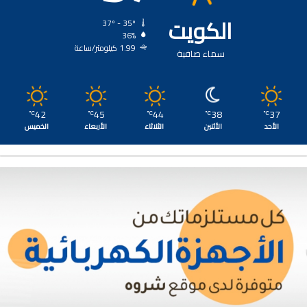
الكويت
37º - 35º
36%
1.99 كيلومتر/ساعة
سماء صافية
42
45
44
38
37
℃
℃
℃
℃
℃
الأحد
الأثنين
الثلاثاء
الأربعاء
الخميس