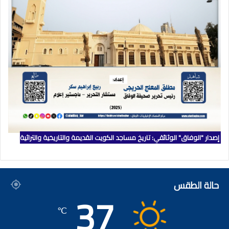
إصدار "الوفاق" الوثائقي: تاريخ مساجد الكويت القديمة والتاريخية والتراثية
حالة الطقس
37
℃