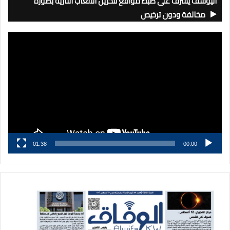
اليوسف يشرف على ضبط مواقع لتخزين الألعاب النارية بصورة
مخالفة ودون ترخيص
مشغل
الفيديو
01:38
00:00