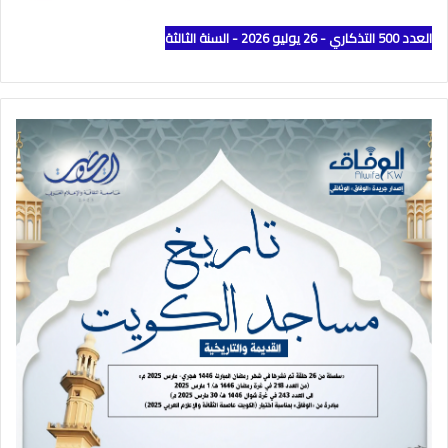
العدد 500 التذكاري - 26 يوليو 2026 - السنة الثالثة