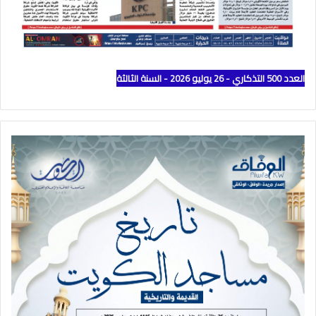
العدد 500 التذكاري - 26 يوليو 2026 - السنة الثالثة