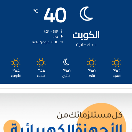
40
℃
الكويت
42º - 36º
26%
6.18 كيلومتر/ساعة
سماء صافية
44
44
40
40
42
℃
℃
℃
℃
℃
السبت
الأحد
الأثنين
الثلاثاء
الأربعاء