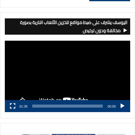
اليوسف يشرف على ضبط مواقع لتخزين الألعاب النارية بصورة
مخالفة ودون ترخيص
مشغل
الفيديو
01:38
00:00