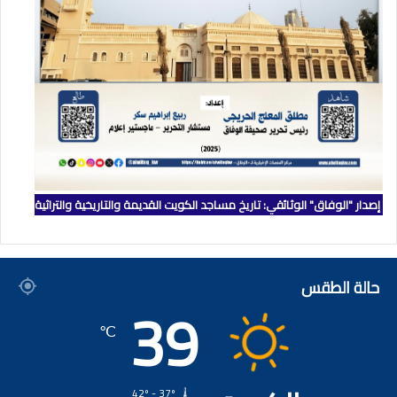
إصدار "الوفاق" الوثائقي: تاريخ مساجد الكويت القديمة والتاريخية والتراثية
حالة الطقس
39
℃
42º - 37º