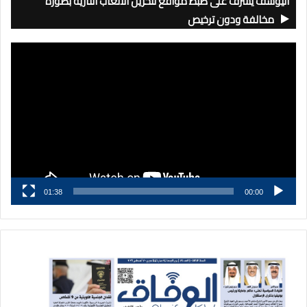
اليوسف يشرف على ضبط مواقع لتخزين الألعاب النارية بصورة
مخالفة ودون ترخيص
مشغل
الفيديو
01:38
00:00