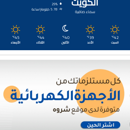
الكويت
29%
5.78 كيلومتر/ساعة
سماء صافية
45
44
40
39
42
℃
℃
℃
℃
℃
السبت
الأحد
الأثنين
الثلاثاء
الأربعاء