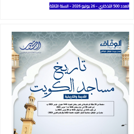
العدد 500 التذكاري - 26 يوليو 2026 - السنة الثالثة