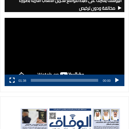
اليوسف يشرف على ضبط مواقع لتخزين الألعاب النارية بصورة
مخالفة ودون ترخيص
مشغل
الفيديو
01:38
00:00