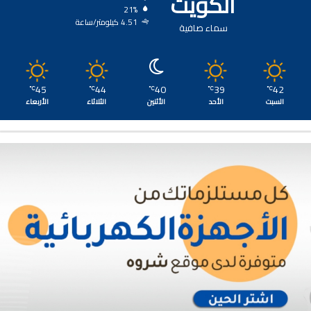
الكويت
21%
4.51 كيلومتر/ساعة
سماء صافية
45
44
40
39
42
℃
℃
℃
℃
℃
السبت
الأحد
الأثنين
الثلاثاء
الأربعاء