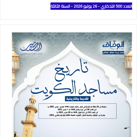
العدد 500 التذكاري - 26 يوليو 2026 - السنة الثالثة