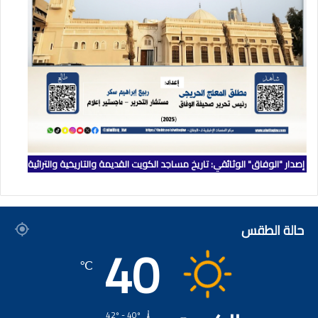
إصدار "الوفاق" الوثائقي: تاريخ مساجد الكويت القديمة والتاريخية والتراثية
حالة الطقس
40
℃
42º - 40º