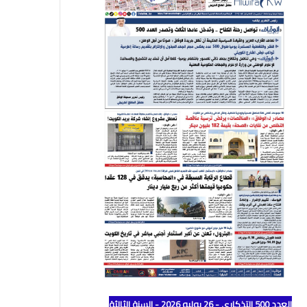
العدد 500 التذكاري - 26 يوليو 2026 - السنة الثالثة