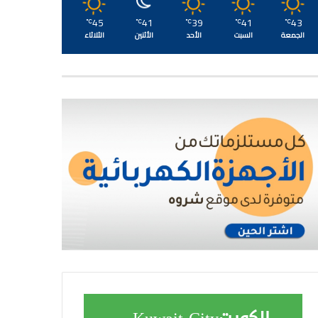
45
41
39
41
43
℃
℃
℃
℃
℃
الجمعة
السبت
الأحد
الأثنين
الثلاثاء