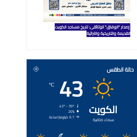
إصدار "الوفاق" الوثائقي: تاريخ مساجد الكويت
القديمة والتاريخية والتراثية
حالة الطقس
43
℃
الكويت
43º - 39º
20%
6.7 كيلومتر/ساعة
سماء صافية