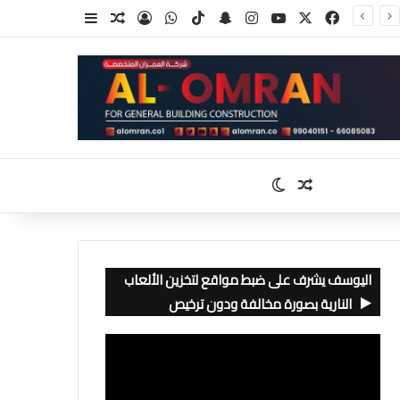
‫X
فيسبوك
‫YouTube
انستقرام
سناب تشات
‫TikTok
واتساب
تسجيل الدخول
مقال عشوائي
إضافة عمود جا
مقال عشوائي
الوضع المظلم
اليوسف يشرف على ضبط مواقع لتخزين الألعاب
النارية بصورة مخالفة ودون ترخيص
مشغل
الفيديو