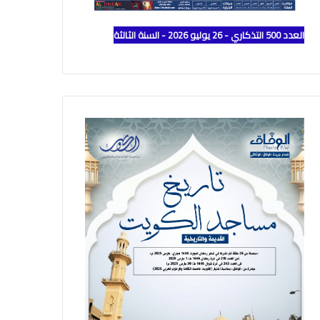
العدد 500 التذكاري - 26 يوليو 2026 - السنة الثالثة