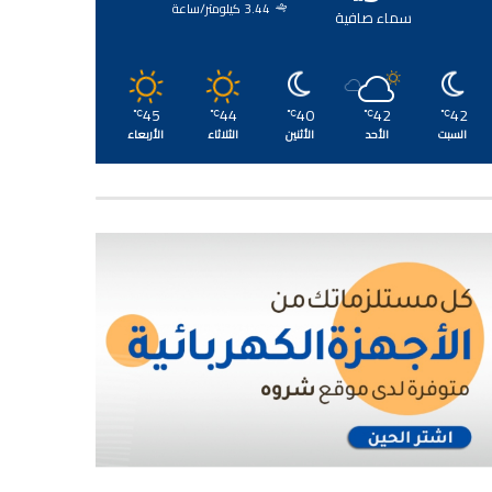
3.44 كيلومتر/ساعة
سماء صافية
45
44
40
42
42
℃
℃
℃
℃
℃
السبت
الأحد
الأثنين
الثلاثاء
الأربعاء