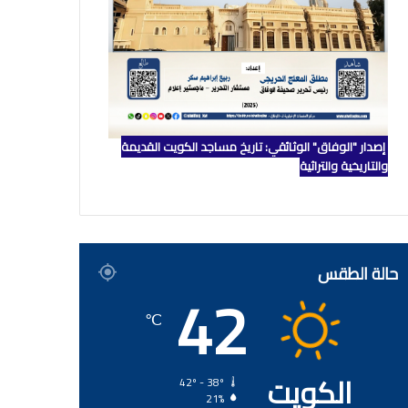
إصدار "الوفاق" الوثائقي: تاريخ مساجد الكويت القديمة
والتاريخية والتراثية
حالة الطقس
42
℃
الكويت
42º - 38º
21%