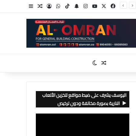
‫X
فيسبوك
‫YouTube
انستقرام
سناب تشات
‫TikTok
واتساب
تسجيل الدخول
مقال عشوائي
إضافة عمود جا
مقال عشوائي
الوضع المظلم
اليوسف يشرف على ضبط مواقع لتخزين الألعاب
النارية بصورة مخالفة ودون ترخيص
مشغل
الفيديو