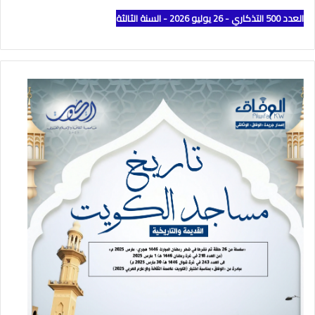
العدد 500 التذكاري - 26 يوليو 2026 - السنة الثالثة