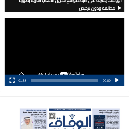
اليوسف يشرف على ضبط مواقع لتخزين الألعاب النارية بصورة
مخالفة ودون ترخيص
مشغل
الفيديو
01:38
00:00