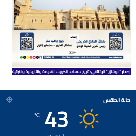
إصدار "الوفاق" الوثائقي: تاريخ مساجد الكويت القديمة والتاريخية والتراثية
حالة الطقس
43
℃