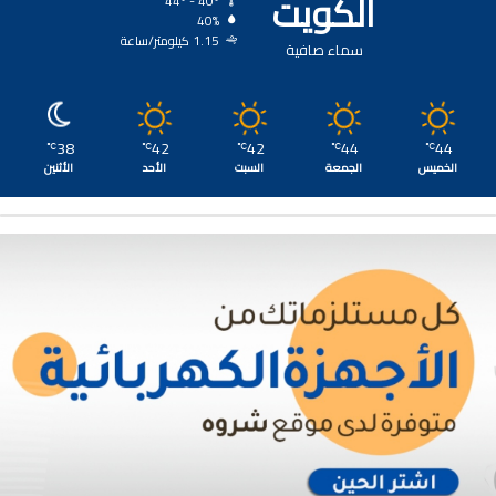
الكويت
44º - 40º
40%
1.15 كيلومتر/ساعة
سماء صافية
38
42
42
44
44
℃
℃
℃
℃
℃
الخميس
الجمعة
السبت
الأحد
الأثنين