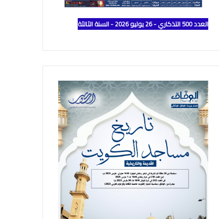
العدد 500 التذكاري - 26 يوليو 2026 - السنة الثالثة