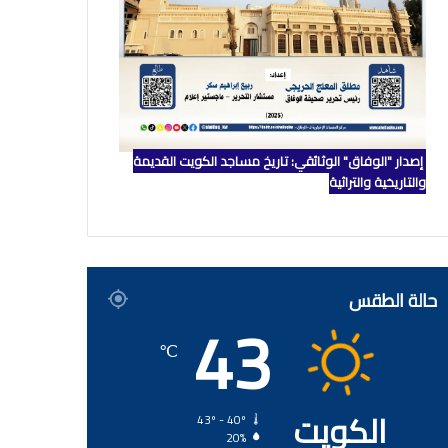
إصدار "الوفاق" الوثائقي: تاريخ مساجد الكويت القديمة
والتاريخية والتراثية
حالة الطقس
43
℃
الكويت
43º - 40º
20%