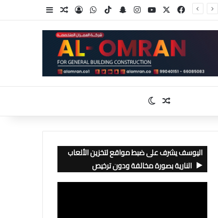
‫X
فيسبوك
‫YouTube
انستقرام
سناب تشات
‫TikTok
واتساب
تسجيل الدخول
مقال عشوائي
إضافة عمود جا
مقال عشوائي
الوضع المظلم
اليوسف يشرف على ضبط مواقع لتخزين الألعاب
النارية بصورة مخالفة ودون ترخيص
مشغل
الفيديو