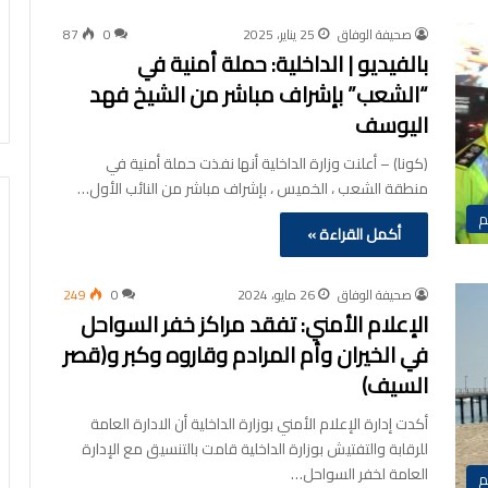
صحيفة الوفاق
25 يناير، 2025
0
87
بالفيديو | الداخلية: حملة أمنية في
“الشعب” بإشراف مباشر من الشيخ فهد
اليوسف
(كونا) – أعلنت وزارة الداخلية أنها نفذت حملة أمنية في
منطقة الشعب ، الخميس ، بإشراف مباشر من النائب الأول…
م
أكمل القراءة »
صحيفة الوفاق
26 مايو، 2024
0
249
الإعلام الأمني: تفقد مراكز خفر السواحل
في الخيران وأم المرادم وقاروه وكبر و(قصر
السيف)
أكدت إدارة الإعلام الأمني بوزارة الداخلية أن الادارة العامة
للرقابة والتفتيش بوزارة الداخلية قامت بالتنسيق مع الإدارة
العامة لخفر السواحل…
م