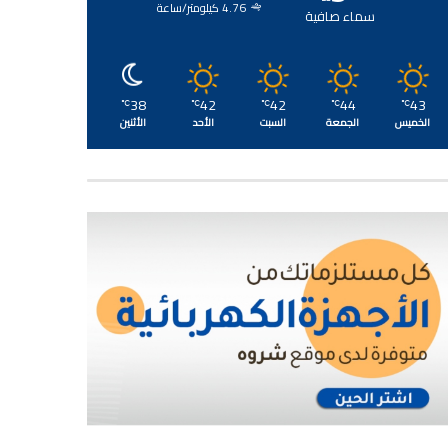
4.76 كيلومتر/ساعة
سماء صافية
38
42
42
44
43
℃
℃
℃
℃
℃
الخميس
الجمعة
السبت
الأحد
الأثنين