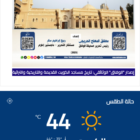
إصدار "الوفاق" الوثائقي: تاريخ مساجد الكويت القديمة والتاريخية والتراثية
حالة الطقس
44
℃
44º - 39º