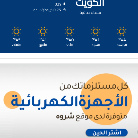
الكويت
32%
0.75 كيلومتر/ساعة
سماء صافية
45
41
40
41
44
℃
℃
℃
℃
℃
الجمعة
السبت
الأحد
الأثنين
الثلاثاء