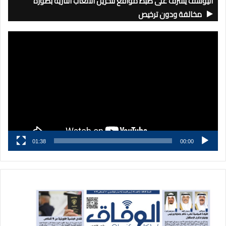
اليوسف يشرف على ضبط مواقع لتخزين الألعاب النارية بصورة
مخالفة ودون ترخيص
مشغل
الفيديو
01:38
00:00