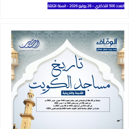
العدد 500 التذكاري - 26 يوليو 2026 - السنة الثالثة