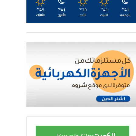
45
41
39
41
41
℃
℃
℃
℃
℃
الجمعة
السبت
الأحد
الأثنين
الثلاثاء