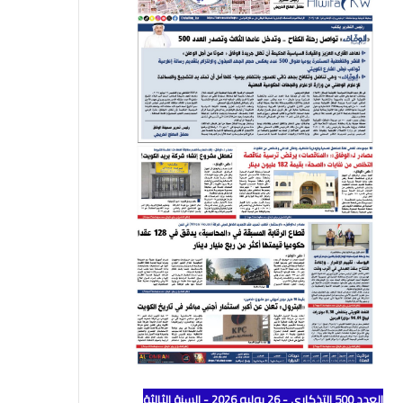
العدد 500 التذكاري - 26 يوليو 2026 - السنة الثالثة