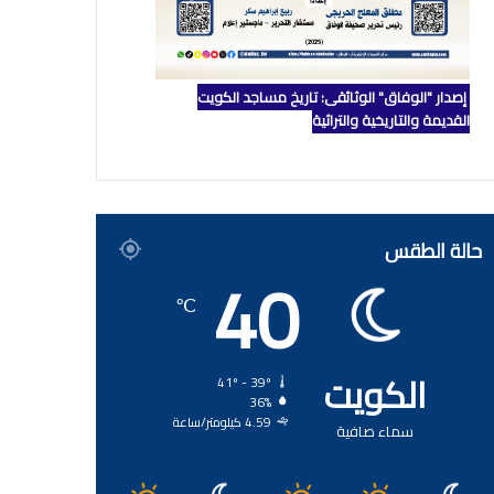
إصدار "الوفاق" الوثائقي: تاريخ مساجد الكويت
القديمة والتاريخية والتراثية
حالة الطقس
40
℃
الكويت
41º - 39º
36%
4.59 كيلومتر/ساعة
سماء صافية