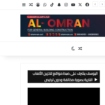
‫X
فيسبوك
‫YouTube
انستقرام
سناب تشات
‫TikTok
واتساب
تسجيل الدخول
مقال عشوائي
إضافة عمود جا
مقال عشوائي
الوضع المظلم
اليوسف يشرف على ضبط مواقع لتخزين الألعاب
النارية بصورة مخالفة ودون ترخيص
مشغل
الفيديو