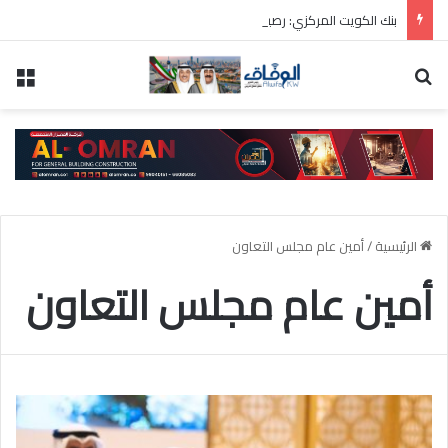
بنك الكويت المركزي: رصيد الذهب 31.8 مليون دينار والودائع بالعملة الأجنبية 9 مليارات دينار
بحث عن
الق
الرئيسية
/
أمين عام مجلس التعاون
أمين عام مجلس التعاون