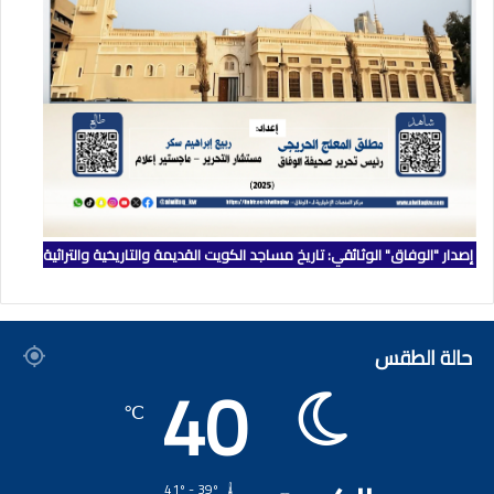
إصدار "الوفاق" الوثائقي: تاريخ مساجد الكويت القديمة والتاريخية والتراثية
حالة الطقس
40
℃
41º - 39º