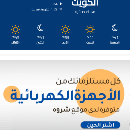
الكويت
36%
4.59 كيلومتر/ساعة
سماء صافية
45
41
39
41
41
℃
℃
℃
℃
℃
الجمعة
السبت
الأحد
الأثنين
الثلاثاء