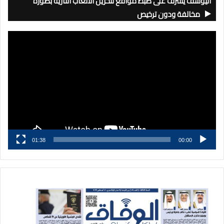
اليوسف يشرف على ضبط مواقع لتخزين الألعاب النارية بصورة
مخالفة ودون ترخيص
مشغل
الفيديو
01:38
00:00