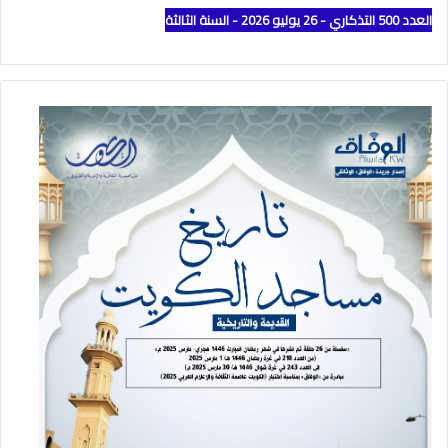
العدد 500 التذكاري - 26 يوليو 2026 - السنة الثالثة