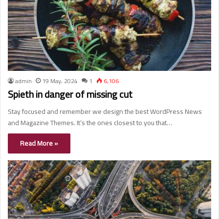
admin
19 May، 2024
1
6,106
Spieth in danger of missing cut
Stay focused and remember we design the best WordPress News
and Magazine Themes. It’s the ones closest to you that…
Read More »