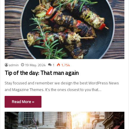
admin
19 May، 2024
1
1,754
Tip of the day: That man again
Stay focused and remember we design the best WordPress News
and Magazine Themes. It’s the ones closest to you that…
Read More »