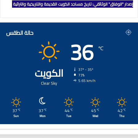
إصدار "الوفاق" الوثائقي: تاريخ مساجد الكويت القديمة والتاريخية والتراثية
حالة الطقس
36
℃
الكويت
37º - 35º
73%
5.65 km/h
Clear Sky
37
37
44
45
42
℃
℃
℃
℃
℃
Sun
Mon
Tue
Wed
Thu