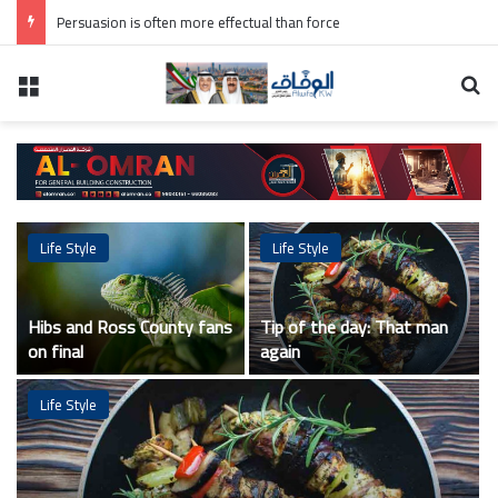
Spieth in danger of missing cut
ن
القائمة الرئيسية
Life Style
Life Style
Hibs and Ross County fans
Tip of the day: That man
on final
again
Life Style