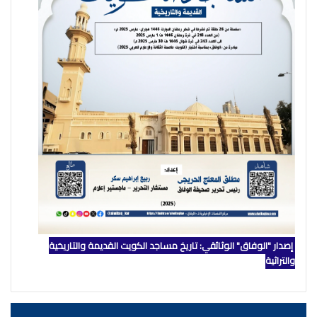
إصدار "الوفاق" الوثائقي: تاريخ مساجد الكويت القديمة والتاريخية
والتراثية