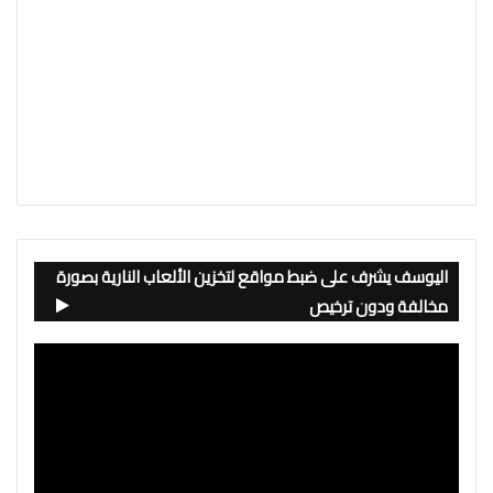
اليوسف يشرف على ضبط مواقع لتخزين الألعاب النارية بصورة
مخالفة ودون ترخيص
Video
Player