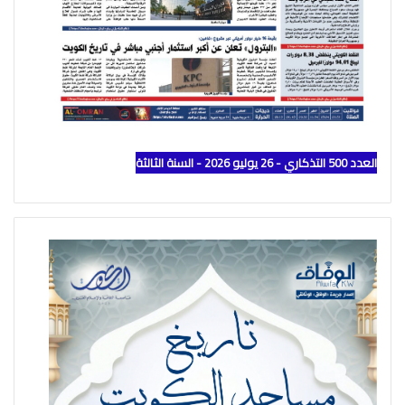
العدد 500 التذكاري - 26 يوليو 2026 - السنة الثالثة