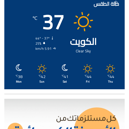
حالة الطقس
37
℃
الكويت
44º - 37º
25%
5.91 km/h
Clear Sky
38
42
41
44
44
℃
℃
℃
℃
℃
Mon
Sun
Sat
Fri
Thu