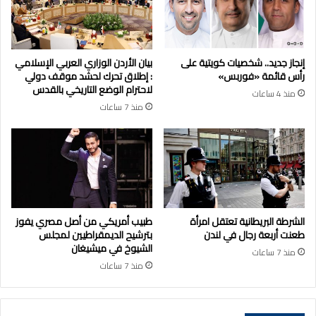
إنجاز جديد.. شخصيات كويتية على
بيان الأردن الوزاري العربي الإسلامي
رأس قائمة «فوربس»
: إطلاق تحرك لحشد موقف دولي
لاحترام الوضع التاريخي بالقدس
منذ 4 ساعات
منذ 7 ساعات
الشرطة البريطانية تعتقل امرأة
طبيب أمريكي من أصل مصري يفوز
طعنت أربعة رجال في لندن
بترشيح الديمقراطيين لمجلس
الشيوخ في ميشيغان
منذ 7 ساعات
منذ 7 ساعات