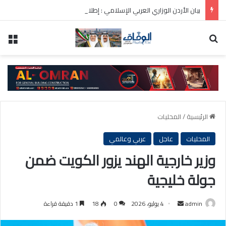
بيان الأردن الوزاري العربي الإسلامي : إطلاق تحرك لحشد موقف دولي لاحترام الوضع التاريخي بالقدس
بحث عن
الق
الرئيسية
/
المحليات
المحليات
عاجل
عربي وعالمي
وزير خارجية الهند يزور الكويت ضمن
جولة خليجية
أرسل
admin
4 يوليو، 2026
0
18
1 دقيقة قراءة
بريدا