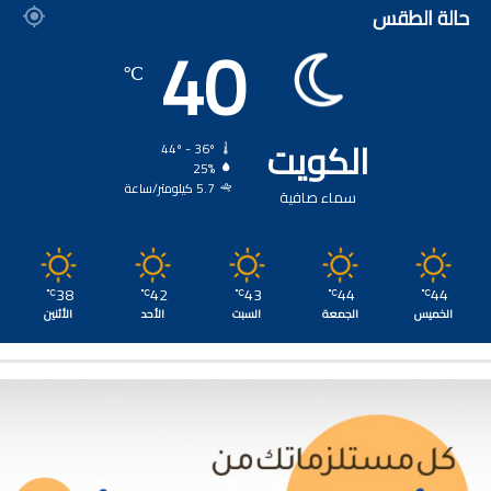
حالة الطقس
40
℃
الكويت
44º - 36º
25%
5.7 كيلومتر/ساعة
سماء صافية
38
42
43
44
44
℃
℃
℃
℃
℃
الخميس
الجمعة
السبت
الأحد
الأثنين