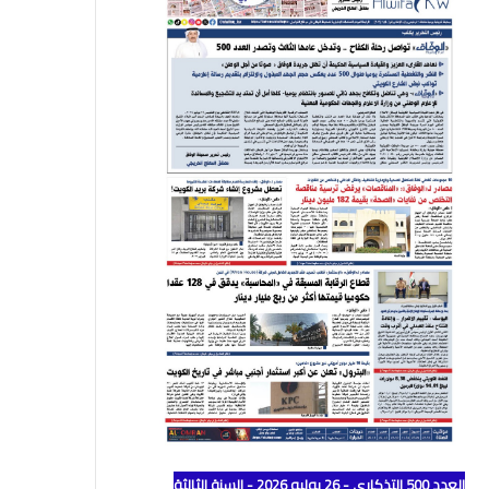
العدد 500 التذكاري - 26 يوليو 2026 - السنة الثالثة