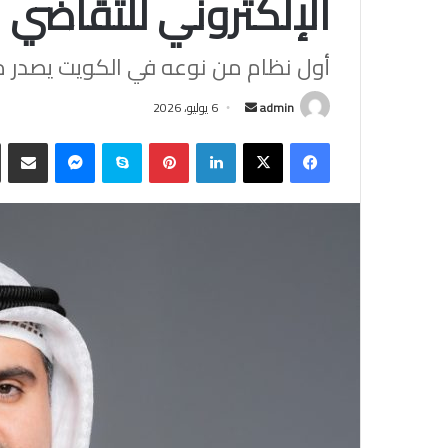
الإلكتروني للتقاضي ا
أول نظام من نوعه في الكويت يصدر م
أرسل
admin
6 يوليو، 2026
بريدا
فيسبوك
‫X
لينكدإن
بينتيريست
سكايب
ماسنجر
مشاركة
إلكترونيا