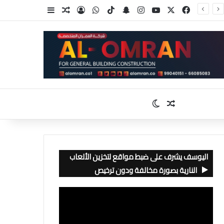
‫X
فيسبوك
‫YouTube
انستقرام
سناب تشات
‫TikTok
واتساب
تسجيل الدخول
مقال عشوائي
إضافة عمود جا
مقال عشوائي
الوضع المظلم
اليوسف يشرف على ضبط مواقع لتخزين الألعاب
النارية بصورة مخالفة ودون ترخيص
مشغل
الفيديو