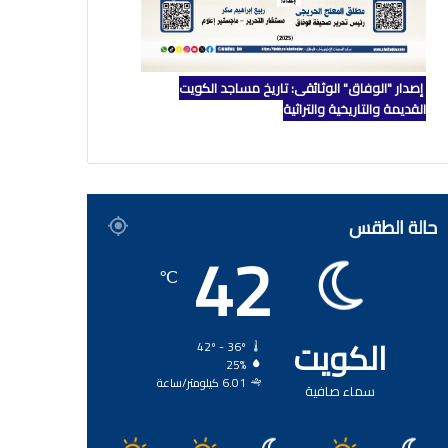
إصدار "الوفاق" الوثائقي: تاريخ مساجد الكويت
القديمة والتاريخية والتراثية
حالة الطقس
42
℃
الكويت
42º - 36º
25%
6.01 كيلومتر/ساعة
سماء صافية