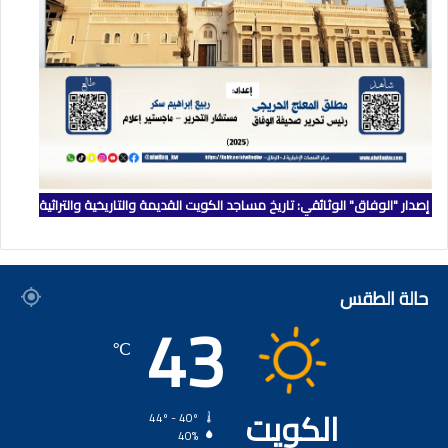
إصدار "الوفاق" الوثائقي: تاريخ مساجد الكويت القديمة والتاريخية والتراثية
حالة الطقس
43
℃
الكويت
44º - 40º
40%