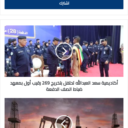
أكاديمية
سعد
العبدالله
تحتفل
بتخريج
269
رقيب
أول
بمعهد
ضباط
أكاديمية سعد العبدالله تحتفل بتخريج 269 رقيب أول بمعهد
الصف
ضباط الصف الدفعة
الدفعة
أسعار
النفط
ترتفع
أكثر
من