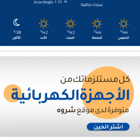
1.15 كيلومتر/ساعة
سماء صافية
38
42
42
44
44
℃
℃
℃
℃
℃
الخميس
الجمعة
السبت
الأحد
الأثنين