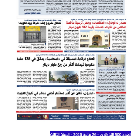
العدد 500 التذكاري - 26 يوليو 2026 - السنة الثالثة