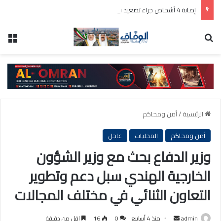
إصابة 4 أشخاص جراء تصعيد قوات الاحتلال الإسرائيلي اعتداءاتها على «قضاء صور» جنوب لبنان
بحث عن
الق
الرئيسية
/
أمن ومحاكم
أمن ومحاكم
المحليات
عاجل
وزير الدفاع بحث مع وزير الشؤون
الخارجية الهندي سبل دعم وتطوير
التعاون الثنائي في مختلف المجالات
أرسل
admin
منذ 4 أسابيع
0
16
اقل من دقيقة