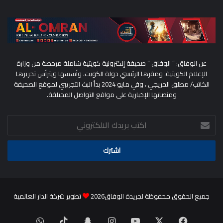
عن الوفاق: ” الوفاق ” صحيفة إلكترونية كويتية شاملة مرخصة من وزارة
الإعلام الكويتية، ومقرها الرئيسي دولة الكويت، وأسسها ويترأس تحريرها
الكاتب/ مطلق الحريجي ، وفي مايو 2024 بدأ البث التجريبي لموقع الصحيفة
ومنصاتها الإخبارية على مواقع التواصل المختلفة.
اكتب
بريدك
الالكتروني
جميع الحقوق محفوظة لجريدة الوفاق2026
تطوير شركة الدار العالمية
‫X
فيسبوك
‫YouTube
انستقرام
سناب
‫TikTok
واتساب