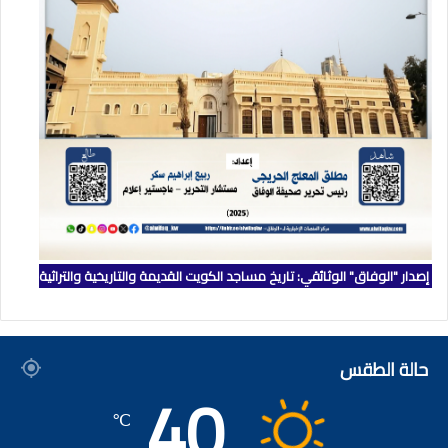
إصدار "الوفاق" الوثائقي: تاريخ مساجد الكويت القديمة والتاريخية والتراثية
حالة الطقس
40
℃