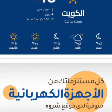
الكويت
42º - 38º
25%
3.58 كيلومتر/ساعة
سماء صافية
45
44
40
42
42
℃
℃
℃
℃
℃
السبت
الأحد
الأثنين
الثلاثاء
الأربعاء