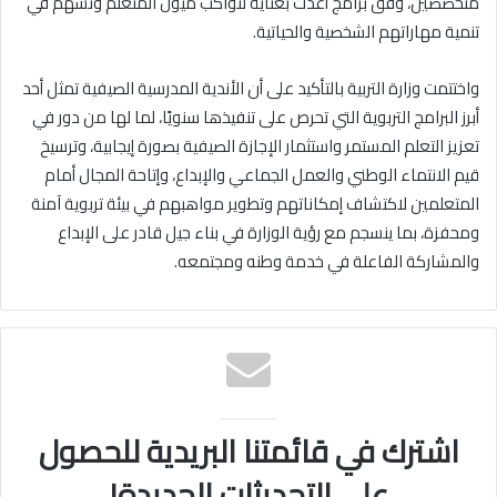
متخصصين، وفق برامج أُعدت بعناية لتواكب ميول المتعلم وتسهم في
تنمية مهاراتهم الشخصية والحياتية.
واختتمت وزارة التربية بالتأكيد على أن الأندية المدرسية الصيفية تمثل أحد
أبرز البرامج التربوية التي تحرص على تنفيذها سنويًا، لما لها من دور في
تعزيز التعلم المستمر واستثمار الإجازة الصيفية بصورة إيجابية، وترسيخ
قيم الانتماء الوطني والعمل الجماعي والإبداع، وإتاحة المجال أمام
المتعلمين لاكتشاف إمكاناتهم وتطوير مواهبهم في بيئة تربوية آمنة
ومحفزة، بما ينسجم مع رؤية الوزارة في بناء جيل قادر على الإبداع
والمشاركة الفاعلة في خدمة وطنه ومجتمعه.
اشترك في قائمتنا البريدية للحصول
على التحديثات الجديدة!