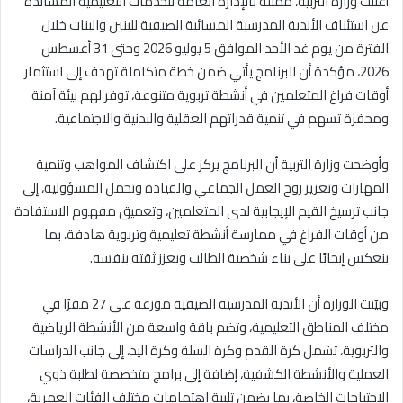
أعلنت وزارة التربية، ممثلة بالإدارة العامة للخدمات التعليمية المساندة
عن استئناف الأندية المدرسية المسائية الصيفية للبنين والبنات خلال
الفترة من يوم غد الأحد الموافق 5 يوليو 2026 وحتى 31 أغسطس
2026، مؤكدة أن البرنامج يأتي ضمن خطة متكاملة تهدف إلى استثمار
أوقات فراغ المتعلمين في أنشطة تربوية متنوعة، توفر لهم بيئة آمنة
ومحفزة تسهم في تنمية قدراتهم العقلية والبدنية والاجتماعية.
وأوضحت وزارة التربية أن البرنامج يركز على اكتشاف المواهب وتنمية
المهارات وتعزيز روح العمل الجماعي والقيادة وتحمل المسؤولية، إلى
جانب ترسيخ القيم الإيجابية لدى المتعلمين، وتعميق مفهوم الاستفادة
من أوقات الفراغ في ممارسة أنشطة تعليمية وتربوية هادفة، بما
ينعكس إيجابًا على بناء شخصية الطالب ويعزز ثقته بنفسه.
وبيّنت الوزارة أن الأندية المدرسية الصيفية موزعة على 27 مقرًا في
مختلف المناطق التعليمية، وتضم باقة واسعة من الأنشطة الرياضية
والتربوية، تشمل كرة القدم وكرة السلة وكرة اليد، إلى جانب الدراسات
العملية والأنشطة الكشفية، إضافة إلى برامج متخصصة لطلبة ذوي
الاحتياجات الخاصة، بما يضمن تلبية اهتمامات مختلف الفئات العمرية،