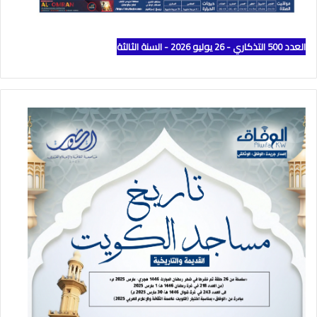
العدد 500 التذكاري - 26 يوليو 2026 - السنة الثالثة