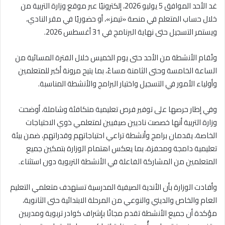
غد الأحد الموافق 5 يوليو 2026، إلكترونيًا عبر موقع وزارة التربية من
خلال حساب المتعلم في منصة «تيمز»، أو حضوريًا في مقر النادي،
ويستمر التسجيل حتى نهاية البرنامج في 31 أغسطس 2026.
وتُقام الأنشطة من الأحد حتى يوم الخميس خلال الفترة المسائية من
الساعة الخامسة وحتى الثامنة مساءً، بما يتيح مرونة أكبر للمتعلمين
وأولياء الأمور في التسجيل واختيار البرامج والأنشطة المناسبة.
وفي إطار حرصها على توفير فرص تعليمية متكافئة وشاملة، أوضحت
وزارة التربية أنها خصصت ناديين صيفيين لمتعلمي ذوي الاحتياجات
الخاصة، يقدمان برامج وأنشطة تراعي احتياجاتهم وقدراتهم، ضمن بيئة
تعليمية دامجة ومحفزة، بما يعكس اهتمام الوزارة بتمكين جميع
المتعلمين من المشاركة الفاعلة في الأنشطة التربوية دون استثناء.
وأفادت الوزارة بأن الأندية الصيفية المدرسية تستهدف متعلمي التعليم
العام والخاص والديني والنوعي من المرحلة الابتدائية حتى الثانوية،
مؤكدة أن جميع الأنشطة تقدم مجانًا بإشراف كوادر تربوية ومدربين