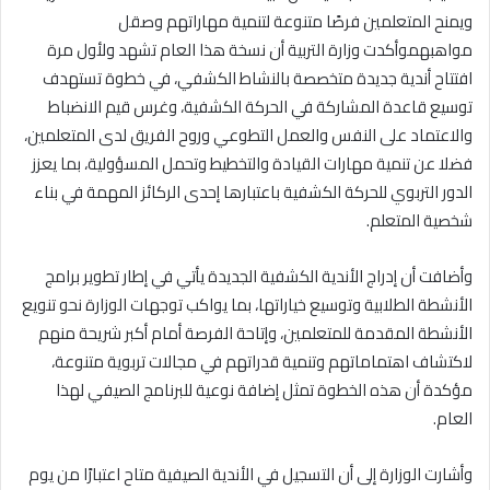
ويمنح المتعلمين فرصًا متنوعة لتنمية مهاراتهم وصقل
مواهبهموأكدت وزارة التربية أن نسخة هذا العام تشهد ولأول مرة
افتتاح أندية جديدة متخصصة بالنشاط الكشفي، في خطوة تستهدف
توسيع قاعدة المشاركة في الحركة الكشفية، وغرس قيم الانضباط
والاعتماد على النفس والعمل التطوعي وروح الفريق لدى المتعلمين،
فضلا عن تنمية مهارات القيادة والتخطيط وتحمل المسؤولية، بما يعزز
الدور التربوي للحركة الكشفية باعتبارها إحدى الركائز المهمة في بناء
شخصية المتعلم.
وأضافت أن إدراج الأندية الكشفية الجديدة يأتي في إطار تطوير برامج
الأنشطة الطلابية وتوسيع خياراتها، بما يواكب توجهات الوزارة نحو تنويع
الأنشطة المقدمة للمتعلمين، وإتاحة الفرصة أمام أكبر شريحة منهم
لاكتشاف اهتماماتهم وتنمية قدراتهم في مجالات تربوية متنوعة،
مؤكدة أن هذه الخطوة تمثل إضافة نوعية للبرنامج الصيفي لهذا
العام.
وأشارت الوزارة إلى أن التسجيل في الأندية الصيفية متاح اعتبارًا من يوم