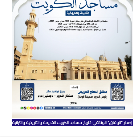
إصدار "الوفاق" الوثائقي: تاريخ مساجد الكويت القديمة والتاريخية والتراثية