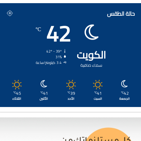
حالة الطقس
42
℃
الكويت
42º - 39º
31%
3.4 كيلومتر/ساعة
سماء صافية
45
41
39
41
42
℃
℃
℃
℃
℃
الجمعة
السبت
الأحد
الأثنين
الثلاثاء