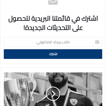
اشترك في قائمتنا البريدية للحصول
على التحديثات الجديدة!
اكتب
بريدك
الالكتروني
نادي
القادسية
ينعى
محترف
الطائرة
ويلنر
ريفاس