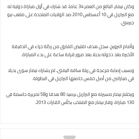
وكان نيمار، البالغ من العمر 34 عاما، قد شارك في أول مباراة دولية له
مع البرازيل في 10 أغسطس 2010 ضد الولايات المتحدة على ملعب نيو
جيرسي.
وأمام النرويج، سجل هدف تقليص الفارق من ركلة جزاء في الدقيقة
الأخيرة بعد دخوله بديلا بعد مرور قرابة ساعة على بدء المباراة.
وبسبب إصابة مزعجة في ربلة ساقه اليمنى، لم يشارك نيمار سوى بديلا
في مباراتين من أصل خمس خاضتها البرازيل في البطولة.
⁠ويختتم نيمار مسيرته مع البرازيل ⁠برصيد ⁠80 هدفا و58 تمريرة حاسمة في
130 مباراة. وفاز نيمار مع المنتخب بكأس القارات 2013.