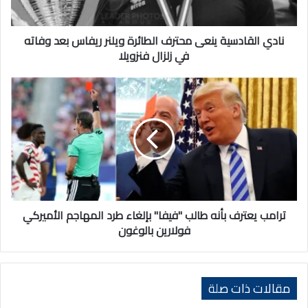
بعد
وفاته
في
نادي القادسية ينعى محترف الطائرة ويلنر ريفاس بعد وفاته
زلزال
في زلزال فنزويلا
فنزويلا
ترامب
يعترف
بأنه
طالب
"فيفا"
بإلغاء
طرد
المهاجم
الأميركي
فولارين
ترامب يعترف بأنه طالب "فيفا" بإلغاء طرد المهاجم الأميركي
بالوغون
فولارين بالوغون
مقالات ذات صلة