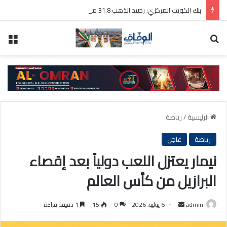
بنك الكويت المركزي: رصيد الذهب 31.8 مليون دينار والودائع بالعملة الأجنبية 9 مليارات دينار
بحث عن
الق
الرئيسية
/
رياضة
رياضة
عاجل
نيمار يعتزل اللعب دولياً بعد إقصاء
البرازيل من كأس العالم
أرسل
admin
6 يوليو، 2026
0
15
1 دقيقة قراءة
بريدا