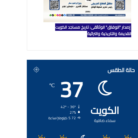
إصدار "الوفاق" الوثائقي: تاريخ مساجد الكويت
القديمة والتاريخية والتراثية
حالة الطقس
37
℃
الكويت
42º - 36º
27%
5.72 كيلومتر/ساعة
سماء صافية