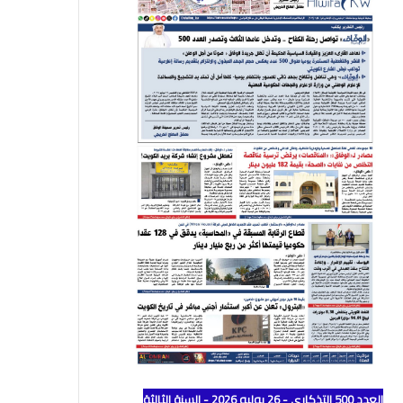
العدد 500 التذكاري - 26 يوليو 2026 - السنة الثالثة