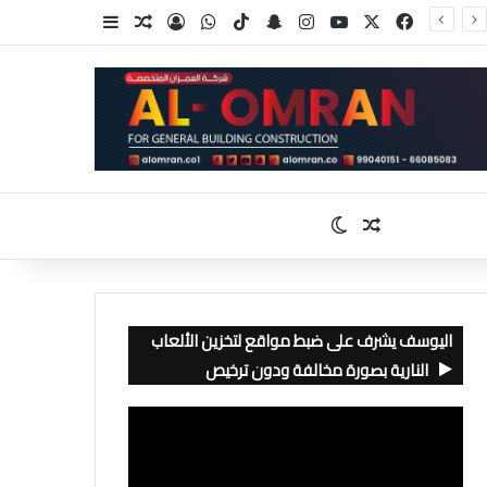
‫X
فيسبوك
‫YouTube
انستقرام
سناب تشات
‫TikTok
واتساب
تسجيل الدخول
مقال عشوائي
إضافة عمود جا
مقال عشوائي
الوضع المظلم
اليوسف يشرف على ضبط مواقع لتخزين الألعاب
النارية بصورة مخالفة ودون ترخيص
مشغل
الفيديو