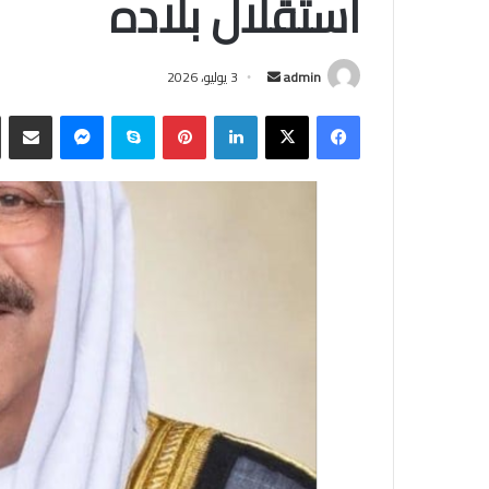
استقلال بلاده
أرسل
admin
3 يوليو، 2026
بريدا
فيسبوك
‫X
لينكدإن
بينتيريست
سكايب
ماسنجر
مشاركة
إلكترونيا