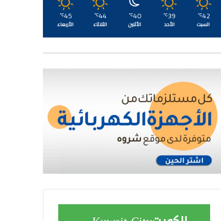
45
44
40
39
42
℃
℃
℃
℃
℃
السبت
الأحد
الأثنين
الثلاثاء
الأربعاء