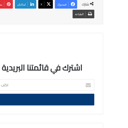
شارك
فيسبوك
‫X
لينكدإن
بي
الطباعة
اشترك في قائمتنا البريدية
اكتب
بريدك
الالكتروني