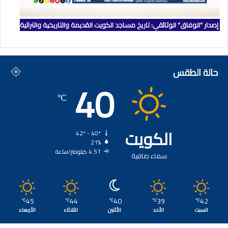
إصدار "الوفاق" الوثائقي: تاريخ مساجد الكويت القديمة والتاريخية والتراثية
حالة الطقس
40
℃
الكويت
42º - 40º
21%
4.51 كيلومتر/ساعة
سماء صافية
45
44
40
39
42
℃
℃
℃
℃
℃
السبت
الأحد
الأثنين
الثلاثاء
الأربعاء