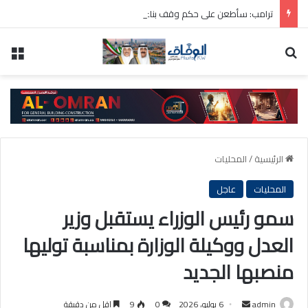
ترامب: سأطعن على حكم وقف بناء قاعة الاحتفالات بالبيت الأبيض
بحث عن
الق
الرئيسية
/
المحليات
المحليات
عاجل
سمو رئيس الوزراء يستقبل وزير
العدل ووكيلة الوزارة بمناسبة توليها
منصبها الجديد
أرسل
admin
6 يوليو، 2026
0
9
اقل من دقيقة