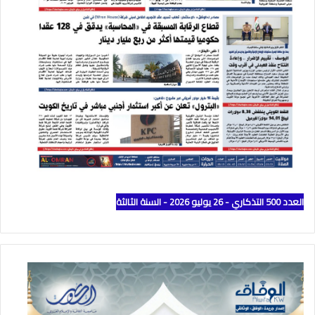
العدد 500 التذكاري - 26 يوليو 2026 - السنة الثالثة