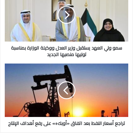
العهد
يستقبل
وزير
العدل
ووكيلة
الوزارة
بمناسبة
توليها
سمو ولي العهد يستقبل وزير العدل ووكيلة الوزارة بمناسبة
منصبها
توليها منصبها الجديد
الجديد
تراجع
أسعار
النفط
بعد
اتفاق
«أوبك+»
على
رفع
أهداف
الإنتاج
تراجع أسعار النفط بعد اتفاق «أوبك+» على رفع أهداف الإنتاج