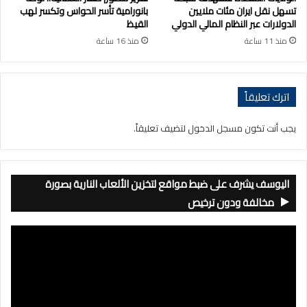
تسهل نقل ايران مئات ملايين
بانورامية تأسر الحواس وتكسر لهب
الدولارات عبر النظام المالي الدولي
القيظ
منذ 11 ساعة
منذ 16 ساعة
اترك تعليقاً
يجب أنت تكون
مسجل الدخول
لتضيف تعليقاً.
اليوسف يشرف على ضبط مواقع لتخزين الألعاب النارية بصورة
مخالفة ودون ترخيص
مشغل
الفيديو