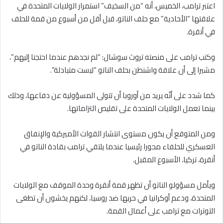
اعتبر ترامب، الخميس، أنه “من السخيف” استمرار الولايات المتحدة في
علاقتها “الأحادية” مع حلف الناتو، قبل أقل من أسبوع من قمة للحلف
في أنقرة.
وكتب ترامب على منصته تروث سوشال: “لم نجدهم عندما احتجنا إليهم”،
مشيرا إلى أن علاقة واشنطن بحلف الناتو “ليست متبادلة”.
كما شدد على أنّه يريد من أوروبا أن تتولى المسؤولية عن دفاعها، وذلك
بينما تعمل الولايات المتحدة على تقليص التزاماتها.
ومن المتوقع أن يكون مستوى انتشار القوات الأميركية والإنفاق
العسكري للحلفاء محورا رئيسيا عندما يلتقي ترامب بقادة الناتو في
أنقرة، تركيا، الأسبوع المقبل.
ويأمل مسؤولو الناتو أن تظهر قمة أنقرة وحدة الموقف مع الولايات
المتحدة، ودعم أوكرانيا في حربها ضد روسيا، لكنهم يخشون أن تطغى
التوترات مع ترامب على أعمال القمة.