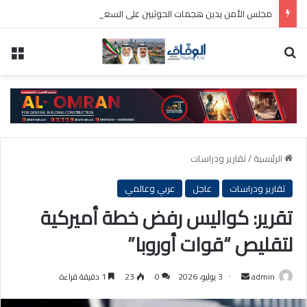
مجلس الأمن يدين هجمات الحوثيين على السعودية والسفن التجارية
بحث عن
الق
الرئيسية
/
تقارير ودراسات
تقارير ودراسات
عاجل
عربي وعالمي
تقرير: كواليس رفض خطة أميركية
لتقليص “قوات أوروبا”
أرسل
admin
3 يوليو، 2026
0
23
1 دقيقة قراءة
بريدا