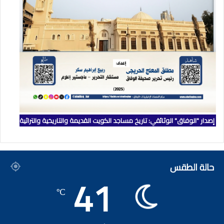
إصدار "الوفاق" الوثائقي: تاريخ مساجد الكويت القديمة والتاريخية والتراثية
حالة الطقس
41
℃