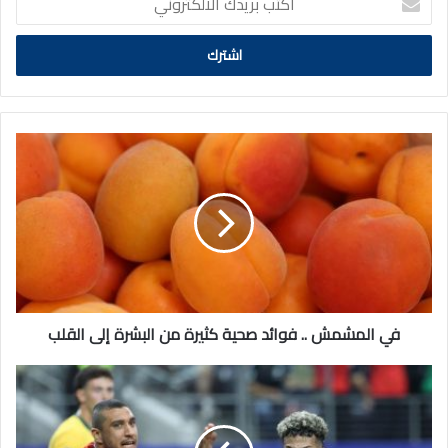
بريدك
الالكتروني
في
المشمش
..
فوائد
صحية
كثيرة
من
البشرة
إلى
القلب
في المشمش .. فوائد صحية كثيرة من البشرة إلى القلب
لأول
مرة
في
تاريخه..