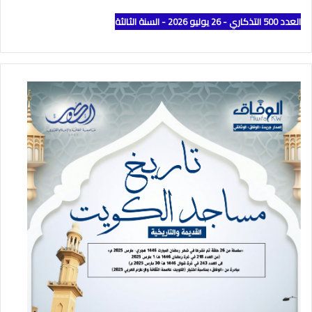
العدد 500 التذكاري - 26 يوليو 2026 - السنة الثالثة