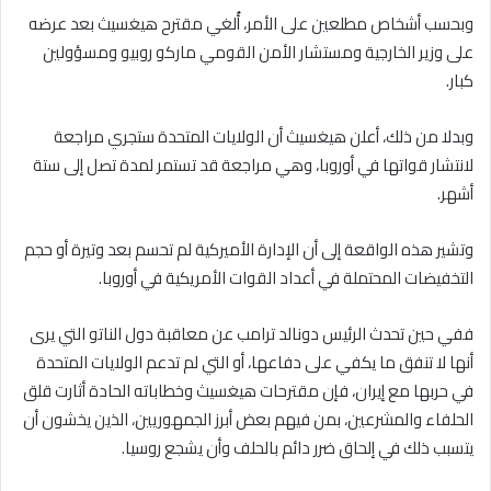
وبحسب أشخاص مطلعين على الأمر، أُلغي مقترح هيغسيث بعد عرضه
على وزير الخارجية ومستشار الأمن القومي ماركو روبيو ومسؤولين
كبار.
وبدلا من ذلك، أعلن هيغسيث أن الولايات المتحدة ستجري مراجعة
لانتشار قواتها في أوروبا، وهي مراجعة قد تستمر لمدة تصل إلى ستة
أشهر.
وتشير هذه الواقعة إلى أن الإدارة الأميركية لم تحسم بعد وتيرة أو حجم
التخفيضات المحتملة في أعداد القوات الأمريكية في أوروبا.
ففي حين تحدث الرئيس دونالد ترامب عن معاقبة دول الناتو التي يرى
أنها لا تنفق ما يكفي على دفاعها، أو التي لم تدعم الولايات المتحدة
في حربها مع إيران، فإن مقترحات هيغسيث وخطاباته الحادة أثارت قلق
الحلفاء والمشرعين، بمن فيهم بعض أبرز الجمهوريين، الذين يخشون أن
يتسبب ذلك في إلحاق ضرر دائم بالحلف وأن يشجع روسيا.