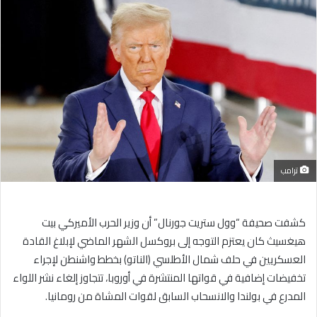
إلكترونيا
ترامب
كشفت صحيفة “وول ستريت جورنال” أن وزير الحرب الأميركي بيت
هيغسيث كان يعتزم التوجه إلى بروكسل الشهر الماضي لإبلاغ القادة
العسكريين في حلف شمال الأطلسي (الناتو) بخطط واشنطن لإجراء
تخفيضات إضافية في قواتها المنتشرة في أوروبا، تتجاوز إلغاء نشر اللواء
المدرع في بولندا والانسحاب السابق لقوات المشاة من رومانيا.