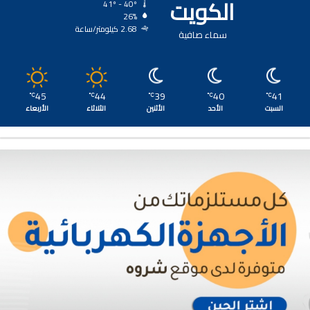
الكويت
41º - 40º
26%
2.68 كيلومتر/ساعة
سماء صافية
45
44
39
40
41
℃
℃
℃
℃
℃
السبت
الأحد
الأثنين
الثلاثاء
الأربعاء