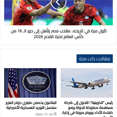
منتخب
مصر
يتأهل
إلى
دور
الـ
لأول مرة في تاريخه.. منتخب مصر يتأهل إلى دور الـ 16 من
16
كأس العالم لكرة القدم 2026
من
كأس
العالم
لكرة
مقالات ذات صلة
القدم
2026
رئيس “الكويتية”: التحول إلى شركة
البنتاغون يخصص ملياري دولار لتعزيز
مساهمة مملوكة للدولة يرفع
سلاسل التوريد العسكرية الأميركية
كفاءة الأداء ويوفر مرونة في إدارة
منذ 32 دقيقة