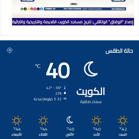
إصدار "الوفاق" الوثائقي: تاريخ مساجد الكويت القديمة والتاريخية والتراثية
حالة الطقس
40
℃
الكويت
42º - 36º
23%
5.32 كيلومتر/ساعة
سماء صافية
44
44
40
40
42
℃
℃
℃
℃
℃
السبت
الأحد
الأثنين
الثلاثاء
الأربعاء