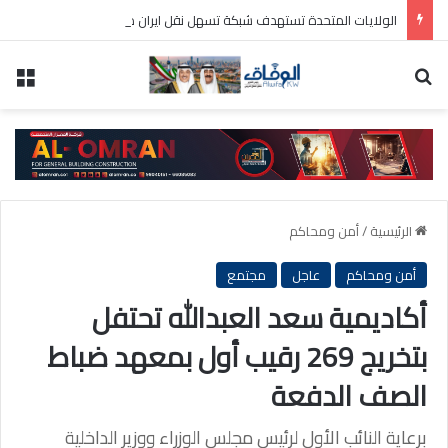
الولايات المتحدة تستهدف شبكة تسهل نقل ايران مئات ملايين الدولارات عبر النظام المالي الدولي
بحث عن
الق
الرئيسية
/
أمن ومحاكم
أمن ومحاكم
عاجل
مجتمع
أكاديمية سعد العبدالله تحتفل
بتخريج 269 رقيب أول بمعهد ضباط
الصف الدفعة
برعاية النائب الأول لرئيس مجلس الوزراء ووزير الداخلية