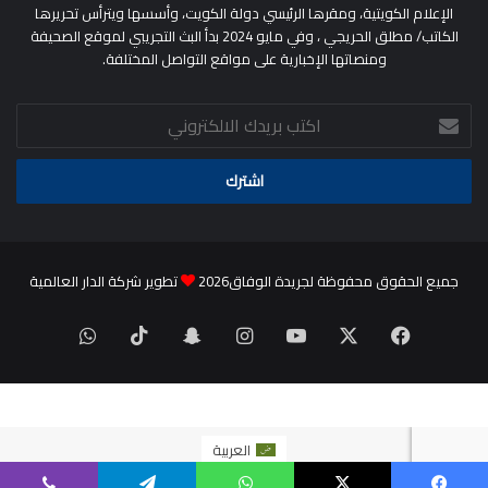
الإعلام الكويتية، ومقرها الرئيسي دولة الكويت، وأسسها ويترأس تحريرها
الكاتب/ مطلق الحريجي ، وفي مايو 2024 بدأ البث التجريبي لموقع الصحيفة
ومنصاتها الإخبارية على مواقع التواصل المختلفة.
اكتب
بريدك
الالكتروني
جميع الحقوق محفوظة لجريدة الوفاق2026
تطوير شركة الدار العالمية
‫X
فيسبوك
‫YouTube
انستقرام
سناب
‫TikTok
واتساب
تشات
العربية