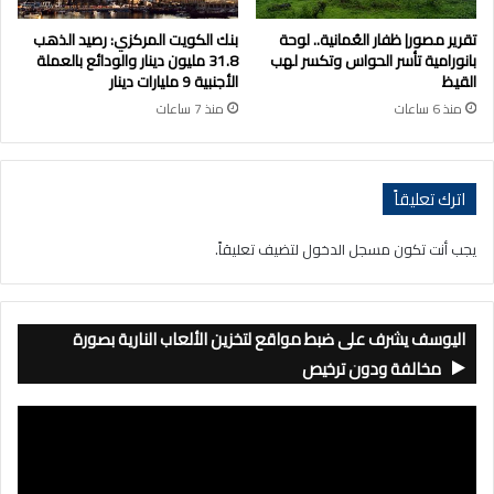
تقرير مصور| ظفار العُمانية.. لوحة
بنك الكويت المركزي: رصيد الذهب
بانورامية تأسر الحواس وتكسر لهب
31.8 مليون دينار والودائع بالعملة
القيظ
الأجنبية 9 مليارات دينار
منذ 6 ساعات
منذ 7 ساعات
اترك تعليقاً
يجب أنت تكون
مسجل الدخول
لتضيف تعليقاً.
اليوسف يشرف على ضبط مواقع لتخزين الألعاب النارية بصورة
مخالفة ودون ترخيص
مشغل
الفيديو