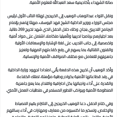
صالة الشهداء بأكاديمية سعد العبدالله للعلوم الأمنية.
ونقل اللواء عبدالوهاب الوهيب إلى الخريجين تهنئة النائب الأول لرئيس
مجلس الوزراء ووزير الداخلية الشيخ فهد اليوسف، مهنئا إياهم بإتمام
البرنامج التدريبي بنجاح، وذلك خلال الحفل الذي شهد تخريج 269 طالبا،
بعد اجتيازهم برنامجا تدريبيا وتأهيليا متكاملا، اشتمل على مواد أمنية
وتخصصية، إلى جانب التدريب على لغة الإشارة والإسعافات الأولية
والفنون القتالية، بما يسهم في رفع كفاءتهم المهنية وتعزيز
جاهزيتهم للتعامل مع مختلف المواقف الأمنية والإنسانية.
وأكد الوهيب أن تخريج هذه الدفعة يأتي امتدادا لجهود وزارة الداخلية
في رفد قطاعاتها الأمنية بكوادر وطنية مؤهلة، تمتلك الكفاءة
والقدرة على أداء واجباتها بكل احترافية واقتدار، بما يعزز جاهزية
المنظومة الأمنية ويواكب التطور المستمر في متطلبات العمل الأمني.
وفي ختام الحفل، دعا الوهيب الخريجين إلى الالتزام بقيم الانضباط
والإخلاص، وتسخير ما اكتسبوه من معارف ومهارات في أداء رسالتهم