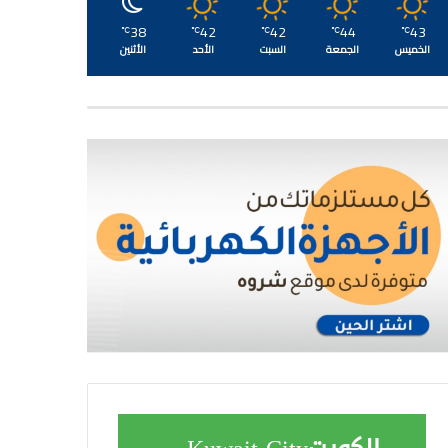
38
42
42
44
43
℃
℃
℃
℃
℃
الخميس
الجمعة
السبت
الأحد
الأثنين