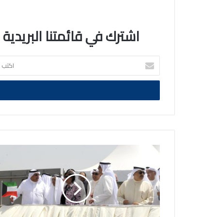
اشترك في قائمتنا البريدية
اكتب
بريدك
الالكتروني
حدث
في
مثل
هذا
اليوم
في
الكويت..