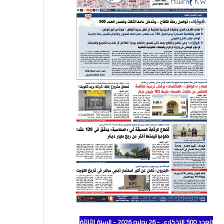
العدد 500 التذكاري - 26 يوليو 2026 - السنة الثالثة