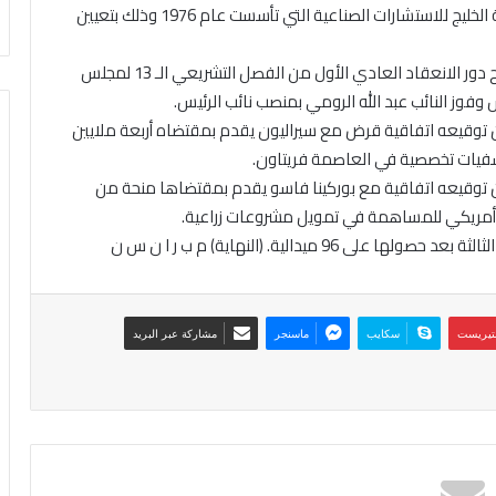
2000 – الكويت تحصل على أول منصب قيادي في منظمة الخليج للاستشارات الصناعية التي تأسست عام 1976 وذلك بتعيين
2009 – امير الكويت الشيخ صباح الأحمد الجابر الصباح يفتتح دور الانعقاد العادي الأول من الفصل التشريعي الـ 13 لمجلس
وفوز النائب عبد الله الرومي بمنصب نائب الرئيس.
 يعلن توقيعه اتفاقية قرض مع سيراليون يقدم بمقتضاه أربعة ملايين
 يعلن توقيعه اتفاقية مع بوركينا فاسو يقدم بمقتضاها منحة من
ر أمريكي للمساهمة في تمويل مشروعات زراعية.
نتيريست
سكايب
ماسنجر
مشاركة عبر البريد