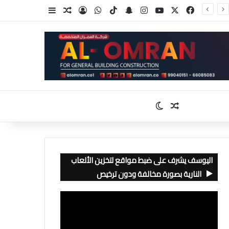
‫X
فيسبوك
‫YouTube
انستقرام
سناب تشات
‫TikTok
واتساب
تسجيل الدخول
مقال عشوائي
إضافة عمود جا
مقال عشوائي
الوضع المظلم
اليوسف يشرف على ضبط مواقع لتخزين الألعاب
النارية بصورة مخالفة ودون ترخيص
مشغل
الفيديو