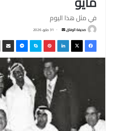
مايو
في مثل هذا اليوم
أرسل
صحيفة الوفاق
31 مايو، 2026
بريدا
فيسبوك
‫X
لينكدإن
بينتيريست
سكايب
ماسنجر
مشاركة
إلكترونيا