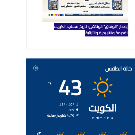
إصدار "الوفاق" الوثائقي: تاريخ مساجد الكويت
القديمة والتاريخية والتراثية
حالة الطقس
43
℃
الكويت
43º - 40º
20%
4.76 كيلومتر/ساعة
سماء صافية