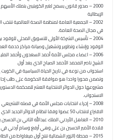
2000 – صدور قانون يسمح لغير الكويتيين بتملك الأسهم في الشركات المساهمة الكويتية.
الإيطالية
2002 – الجمعية العامة لمنظمة الصحة العالمية تنتخ
في مجال الصحة العامة.
2004 – تأسيس الشركة الأولى للتسويق المحلي للوقو
الوقود وإنشاء وتطوير وتشغيل وصيانة مراكز خدمة العمل
2006 – اعضاء مجلس الأمة أحمد السعدون وأحمد ال
الشيخ ناصر المحمد الأحمد الصباح الذي يعد أول
وتضمن محورا واحدا هو موافقة الحكومة على طلب إحال
مشروعها حول الدوائر الانتخابية العشر للمحكمة الدستور
الاستجواب.
الاقتراع لانتخاب 50 عضوا وفقا لنظام الدوائر الجديد الذي يطبق للمرة الأولى في تاريخ الكويت البرلماني.
2010 – العاهل الأردني الملك عبدالله الثاني بن الحسين 
قلادة الأمير الحسين بن علي وهي أرفع وسام أردني في حين 
2015 – محطة (الزور الشمالية تنتج أول ميغاواط من الطاقة الكهربائية بعد 18 شهرا من إنشائها.