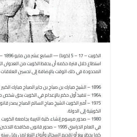
الكو
استطاع خلال فترة حكمه أن يحفظ الكويت من العدوان الخ
المحدودة في ذلك الوقت بالإضافة إلى تحسين العلاقات م
1896 – الشيخ مبارك بن صباح بن جابر الصباح مبارك الكبير ) يتولى مقاليد الحكم وبذلك يصبح الحاكم السابع للكويت.
1964 – تنفيذ أول حكم بالإعدام في الكويت بحق شخص مدان بجريمة قتل.
1975 – أمير الكويت الشيخ صباح السالم الصباح يصدر ق
الكويتية إلى الدولة.
1980 – صدور مرسوم إنشاء كلية التربية بجامعة الكويت
في العام الدراسي 1995 – صدور قانون مكا
كما يحظر بيع أو تقديم السجائر وأنواع التبغ لمن يقل سنه عن