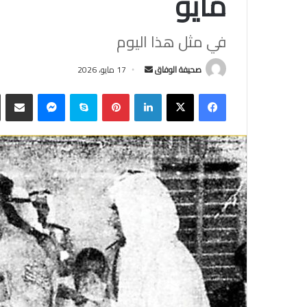
مايو
في مثل هذا اليوم
أرسل
صحيفة الوفاق
17 مايو، 2026
بريدا
فيسبوك
‫X
لينكدإن
بينتيريست
سكايب
ماسنجر
مشاركة
إلكترونيا