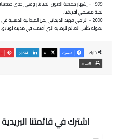
لجنة مسلمي أفريقيا.
2000 – الرامي فهيد الديحاني يحرز الميدالية الذهبي
بطولة كأس العالم للرماية التي أقيمت في مدينة لوناتو.
شارك
فيسبوك
‫X
لينكدإن
بي
الطباعة
اشترك في قائمتنا البريدية
اكتب