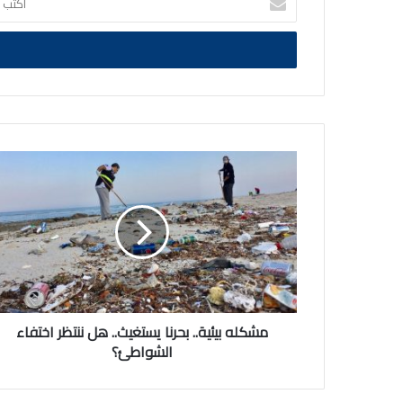
بريدك
الالكتروني
مشكله
بيئية..
بحرنا
يستغيث..
هل
ننتظر
اختفاء
الشواطئ؟
مشكله بيئية.. بحرنا يستغيث.. هل ننتظر اختفاء
الشواطئ؟