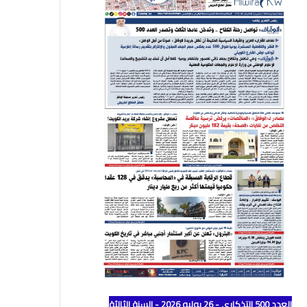
العدد 500 التذكاري - 26 يوليو 2026 - السنة الثالثة