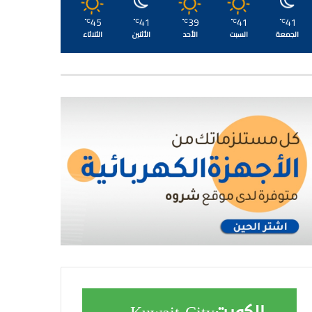
45
41
39
41
41
℃
℃
℃
℃
℃
الجمعة
السبت
الأحد
الأثنين
الثلاثاء