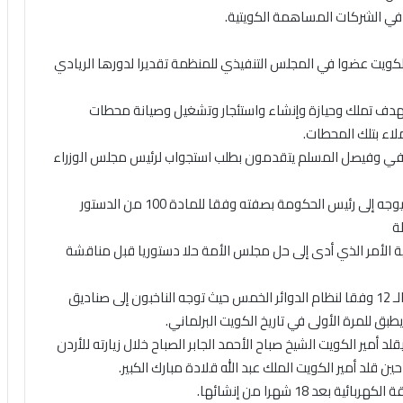
ب الكويت عضوا في المجلس التنفيذي للمنظمة تقديرا لدورها الريادي
د بهدف تملك وحيازة وإنشاء واستئجار وتشغيل وصيانة محطات
اء بتلك المحطات.
مليفي وفيصل المسلم يتقدمون بطلب استجواب لرئيس مجلس الوزراء
استجواب من نوعه في تاريخ الحياة السياسية في الكويت يوجه إلى رئيس الحكومة بصفته وفقا للمادة 100 من الدستور
ة
ية الأمر الذي أدى إلى حل مجلس الأمة حلا دستوريا قبل مناقشة
2008 – إجراء انتخابات مجلس الأمة في فصله التشريعي الـ 12 وفقا لنظام الدوائر الخمس حيث توجه الناخبون إلى صناديق
يقلد أمير الكويت الشيخ صباح الأحمد الجابر الصباح خلال زيارته للأردن
قلد أمير الكويت الملك عبد الله قلادة مبارك الكبير.