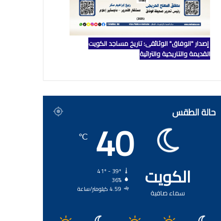
إصدار "الوفاق" الوثائقي: تاريخ مساجد الكويت
القديمة والتاريخية والتراثية
حالة الطقس
40
℃
الكويت
41º - 39º
36%
4.59 كيلومتر/ساعة
سماء صافية