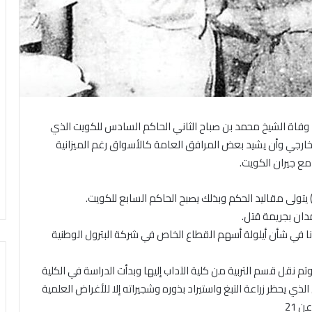
يت – 17 – 5 (كونا) — السابع عشر من مايو 1896 – وفاة الشيخ محمد بن صباح الثاني الحاكم السادس للكويت الذي
ارجي وأن يشيد بعض المرافق العامة كالأسواق رغم الميزانية
ع جيران الكويت.
انونا في شأن أيلولة أسهم القطاع الخاص في شركة البترول الوطنية
 وتم نقل قسم التربية من كلية الآداب إليها وبدأت الدراسة في الكلية
فحة التدخين الذي يحظر زراعة التبغ واستيراد بذوره وشجيراته إلا للأغراض العلمية
 21