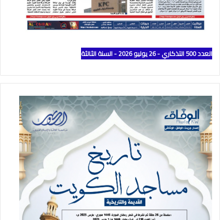
العدد 500 التذكاري - 26 يوليو 2026 - السنة الثالثة