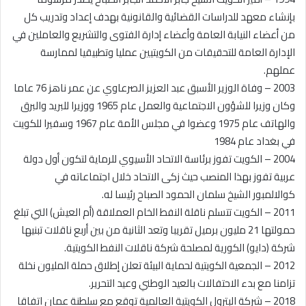
بإنشاء معهد للدراسات القضائية والقانونية بهدف إعداد وتدريب كل
من أعضاء النيابة العامة وأعضاء إدارة الفتوى والتشريع والعاملين في
الإدارة العامة للتحقيقات من الكويتيين عمليا وتطبيقيا لممارسة
عملهم.
2003 – وفاة الوزير الأسبق عبد العزيز الصرعاوي عن عمر ناهز 76 عاما
وكان وزيرا للشؤون الاجتماعية والعمل عام 1965 ووزيرا للبريد والبرق
والهاتف عام 1975 وعضوا في مجلس الأمة عام 1967 وسفيرا للكويت
في بغداد عام 1984
2004 – الكويت تفوز برئاسة الاتحاد الأسيوي للرماية لتكون أول دولة
عربية تفوز بهذا المنصب حيث زكى الاتحاد خلال اجتماعاته في
كوالالمبور الشيخ سلمان الحمود الصباح رئيسا له.
2011 – الكويت تتسلم ناقلة النفط الخام العملاقة (أم العيش) التي تبلغ
حمولتها 21 مليون برميل تقريبا وتعد الثانية من بين أربع ناقلات تبنيها
شركة (دايو) الكورية لمصلحة شركة ناقلات النفط الكويتية.
2012 – الجمعية الكويتية لحماية البيئة تعلن إطلاق حملة المليون نخلة
تزامنا مع بدء الاحتفالات بالعيد الوطني وعيد التحرير.
2018 – شركة البترول الكويتية العالمية توقع مع سلطنة عمان اتفاقا