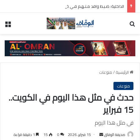
الداخلية: ضـبـط وافد مـتـهـم فـي قـضـية قتـل عـمـد أثـناء محاولـته الهروب مـن البلاد
بحث عن
الق
الرئيسية
/
منوعات
منوعات
حدث في مثل هذا اليوم في الكويت..
15 فبراير
في مثل هذا اليوم
أرسل
صحيفة الوفاق
15 فبراير، 2026
0
15
1 دقيقة قراءة