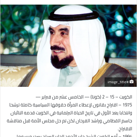
بريدا
إلكترونيا
#image_title
الكويت – 15 – 2 (كونا) — الخامس عشر من فبراير —
1975 – اقتراح بقانون لإعطاء المرأة حقوقها السياسية كاملة ترشحا
وانتخابا يعد الأول في تاريخ الحياة البرلمانية في الكويت قدمه النائبان
جاسم القطامي وراشد الفرحان لكن تم حل مجلس الأمة قبل مناقشة
الاقتراح.
1994 – أمير الكويت الشيخ جابر الأحمد الجابر الصباح يصدر مرسوما