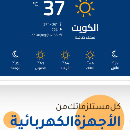
37
℃
الكويت
37º - 36º
70%
4.66 كيلومتر/ساعة
سماء صافية
39
41
44
44
37
℃
℃
℃
℃
℃
الأثنين
الثلاثاء
الأربعاء
الخميس
الجمعة