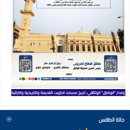
إصدار "الوفاق" الوثائقي: تاريخ مساجد الكويت القديمة والتاريخية والتراثية
حالة الطقس